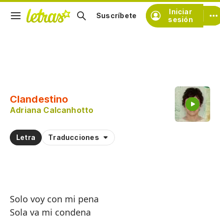
Iniciar
Suscríbete
sesión
Copiar fragmento
Copiar toda la letra
Clandestino
Practicar la pronunciación de
Adriana Calcanhotto
Comentar sobre este fragmento
Letra
Traducciones
Solo voy con mi pena
Sola va mi condena