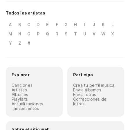
Todos los artistas
A
B
C
D
E
F
G
H
I
J
K
L
M
N
O
P
Q
R
S
T
U
V
W
X
Y
Z
#
Explorar
Participa
Canciones
Crea tu perfil musical
Artistas
Envía álbumes
Álbumes
Envía letras
Playlists
Correcciones de
Actualizaciones
letras
Lanzamientos
Sobre el sitio web