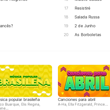
Resistiré
Salada Russa
rancês?
2 de Junho
As Borboletas
sica popular brasileña
Canciones para abril
co Buarque, Elis Regina,
A-Ha, Ella Fitzgerald, Prince...
ine...