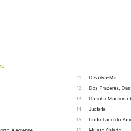
tto
Devolva-Me
Dos Prazeres, Da
Gatinha Manhosa (
Judiaria
Lindo Lago do Am
orto Alegrense
Mulato Calado