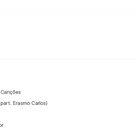
s Canções
part. Erasmo Carlos)
or