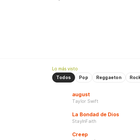
Lo más visto
Todos
Pop
Reggaeton
Roc
august
Taylor Swift
La Bondad de Dios
StayInFaith
Creep