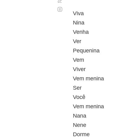
Corregir
Desplazamiento
automático
Viva
Nina
Venha
Ver
Pequenina
Vem
Viver
Vem menina
Ser
Você
Vem menina
Nana
Nene
Dorme