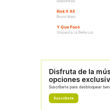
Radiohead
Risk It All
Bruno Mars
Y Que Pasó
Orquesta La Bella Luz
Disfruta de la mú
opciones exclusi
Suscríbete para desbloquear bene
Suscríbete