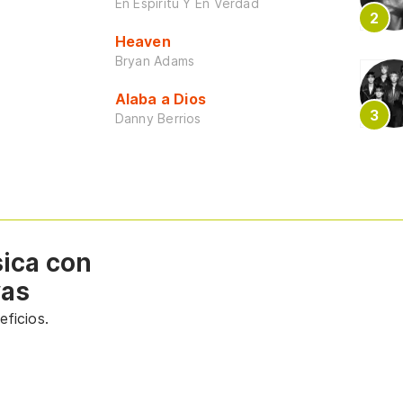
En Espiritu Y En Verdad
Heaven
Bryan Adams
Alaba a Dios
Danny Berrios
sica con
vas
ficios.