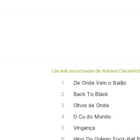
Las más escuchadas de Adriana Calcanho
De Onde Vem o Baião
Back To Black
Olhos de Onda
O Cu do Mundo
Vingança
Hino Do Grêmio Foot-Ball P