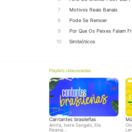
Motivos Reais Banais
Pode Se Remoer
Por Que Os Peixes Falam F
Simbióticos
Playlists relacionadas
Cantantes brasileñas
Mú
Anitta, Ivete Sangalo, Elis
Chi
Regina...
Len