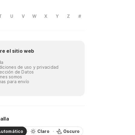
T
U
V
W
X
Y
Z
#
re el sitio web
da
iciones de uso y privacidad
ección de Datos
énes somos
as para envío
alla
Automático
Claro
Oscuro