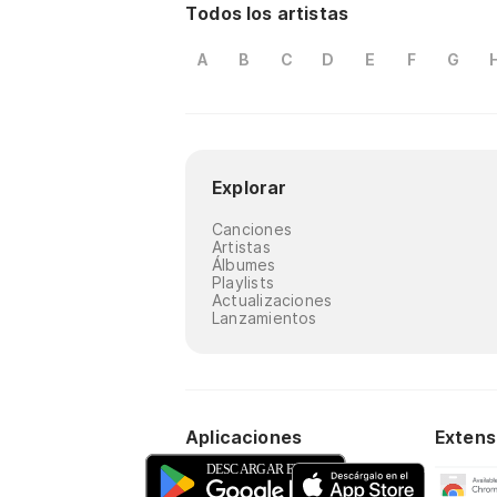
Todos los artistas
A
B
C
D
E
F
G
Explorar
Canciones
Artistas
Álbumes
Playlists
Actualizaciones
Lanzamientos
Aplicaciones
Extens