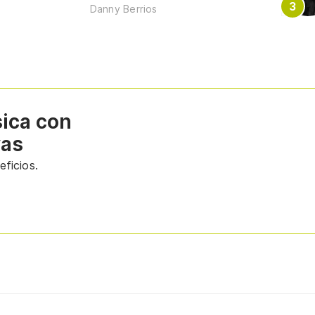
Danny Berrios
sica con
vas
ficios.