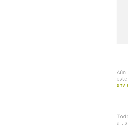
Aún 
este
envi
Toda
arti