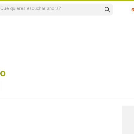
Su
co