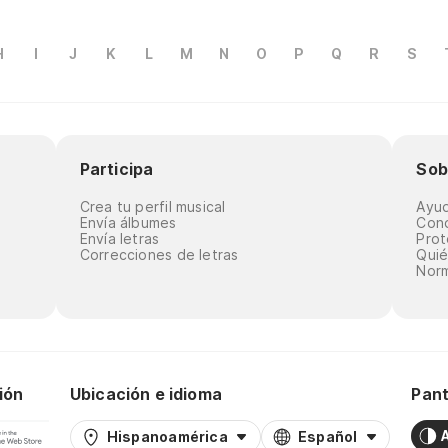
H
I
J
K
L
M
N
O
P
Q
R
S
Participa
Sob
Crea tu perfil musical
Ayu
Envía álbumes
Cond
Envía letras
Prot
Correcciones de letras
Qui
Norm
ión
Ubicación e idioma
Pant
Hispanoamérica
Español