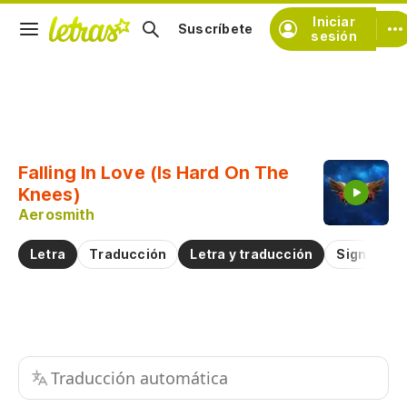
Iniciar
Suscríbete
sesión
Copiar fragmento
Copiar toda la letra
Falling In Love (Is Hard On The
Practicar la pronunciación de
Knees)
Aerosmith
Comentar sobre este fragmento
Letra
Traducción
Letra y traducción
Significad
Traducción automática