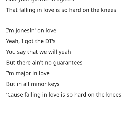
That falling in love is so hard on the knees
So
Sí
I'm Jonesin' on love
Yeah, I got the DT's
Di
You say that we will yeah
But there ain't no guarantees
Pe
I'm major in love
Bu
But in all minor keys
'Cause falling in love is so hard on the knees
So
Pe
Bu