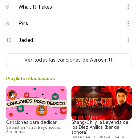
What It Takes
Ya
Pink
Th
Jaded
Sa
Ver todas las canciones
de Aerosmith
Y 
Playlists relacionadas
Er
Y 
An
Canciones para dedicar
Shang-Chi y la Leyenda de
Qu
los Diez Anillos (banda
Sebastián Yatra, Beyoncé, Ed
Sheeran...
sonora)
Swae Lee, DJ Snake, Joel P.