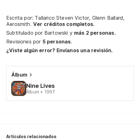
Po
Ca
Escrita por: Tallarico Steven Victor, Glenn Ballard,
Aerosmith.
Ver créditos completos.
Subtitulado por
Bartowski
y
más 2 personas.
¿Q
Revisiones por
5 personas
.
¿Viste algún error? Envíanos una revisión.
Ti
De
Álbum
Mu
Nine Lives
Álbum • 1997
¿E
Is
O 
Artículos relacionados