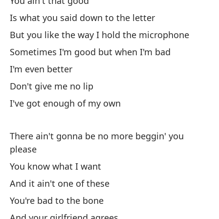
You ain't that good
Er
Is what you said down to the letter
Ma
But you like the way I hold the microphone
Sometimes I'm good but when I'm bad
Mi
I'm even better
My
Don't give me no lip
Mi
I've got enough of my own
My
There ain't gonna be no more beggin' you
Me
please
u
You know what I want
I 
And it ain't one of these
Sí,
You're bad to the bone
And your girlfriend agrees