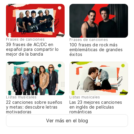
Va
Le
Po
Frases de canciones
Frases de canciones
39 frases de AC/DC en
100 frases de rock más
español para compartir lo
emblemáticas de grandes
mejor de la banda
éxitos
Er
Yo
Er
Listas musicales
Listas musicales
Yo
22 canciones sobre sueños
Las 23 mejores canciones
y metas: descubre letras
en inglés de películas
motivadoras
románticas
No
Ver más en el blog