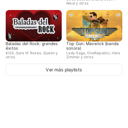
Th
West y otros
So
Sí
Baladas del Rock: grandes
Top Gun: Maverick (banda
éxitos
sonora)
Us
KISS, Guns N' Roses, Queen y
Lady Gaga, OneRepublic, Hans
otros
Zimmer y otros
Yo
Ver más playlists
Pe
Bu
So
Pe