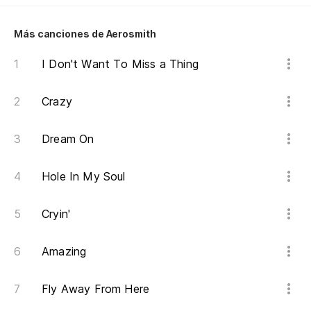
Es
Is
Más canciones de Aerosmith
Pe
I Don't Want To Miss a Thing
mi
Crazy
Bu
Dream On
A 
So
Hole In My Soul
Es
Cryin'
No
Amazing
Ya
Fly Away From Here
I'