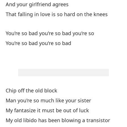
And your girlfriend agrees
Er
That falling in love is so hard on the knees
Yo
You're so bad you're so bad you're so
Es
You're so bad you're so bad
qu
We
m
Pe
I 
Chip off the old block
Yo
Man you're so much like your sister
a
My fantasize it must be out of luck
I 
My old libido has been blowing a transistor