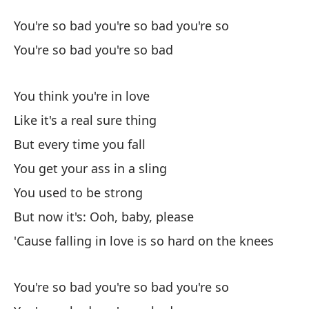
En
You're so bad you're so bad you're so
Fa
You're so bad you're so bad
Er
You think you're in love
Yo
Like it's a real sure thing
Er
But every time you fall
Yo
You get your ass in a sling
You used to be strong
¿C
But now it's: Ooh, baby, please
Yo
'Cause falling in love is so hard on the knees
Co
You're so bad you're so bad you're so