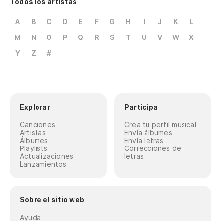
Todos los artistas
A
B
C
D
E
F
G
H
I
J
K
L
M
N
O
P
Q
R
S
T
U
V
W
X
Y
Z
#
Explorar
Participa
Canciones
Crea tu perfil musical
Artistas
Envía álbumes
Álbumes
Envía letras
Playlists
Correcciones de
Actualizaciones
letras
Lanzamientos
Sobre el sitio web
Ayuda