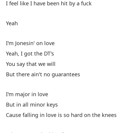
I feel like I have been hit by a fuck
Y 
An
Yeah
Ya
I'm Jonesin' on love
Th
Yeah, I got the DT's
Sa
You say that we will
But there ain't no guarantees
Y 
I'm major in love
Er
But in all minor keys
Y 
Cause falling in love is so hard on the knees
An