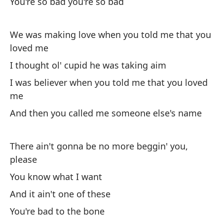
Pe
You're so bad you're so bad
Te
We was making love when you told me that you
Yo
loved me
I thought ol' cupid he was taking aim
So
I was believer when you told me that you loved
me
Pe
And then you called me someone else's name
Bu
Po
There ain't gonna be no more beggin' you,
please
'C
You know what I want
Er
And it ain't one of these
You're bad to the bone
Yo