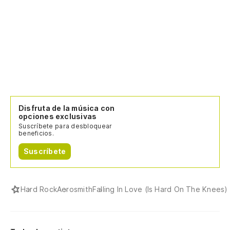
Bu
Po
'C
Disfruta de la música con
opciones exclusivas
Suscríbete para desbloquear
beneficios.
Suscríbete
Hard Rock
Aerosmith
Falling In Love (Is Hard On The Knees)