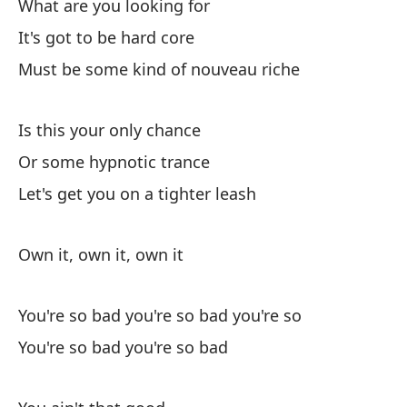
What are you looking for
Qu
It's got to be hard core
Th
Must be some kind of nouveau riche
Er
Is this your only chance
Yo
Or some hypnotic trance
Er
Let's get you on a tighter leash
Yo
Own it, own it, own it
You're so bad you're so bad you're so
You're so bad you're so bad
Ch