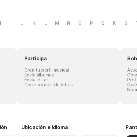
H
I
J
K
L
M
N
O
P
Q
R
S
Participa
Sob
Crea tu perfil musical
Ayu
Envía álbumes
Cond
Envía letras
Prot
Correcciones de letras
Qui
Norm
ión
Ubicación e idioma
Pant