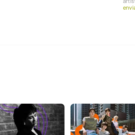
arti
envi