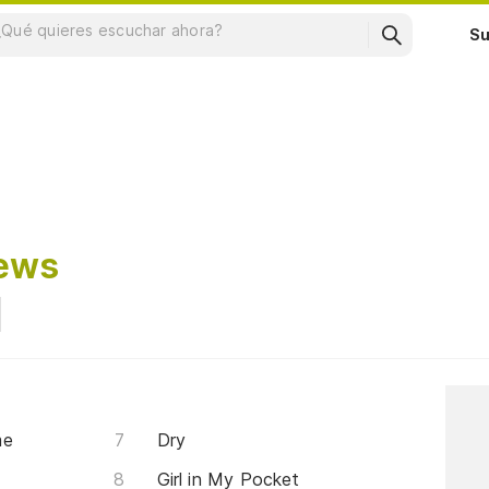
Su
ews
me
Dry
Girl in My Pocket