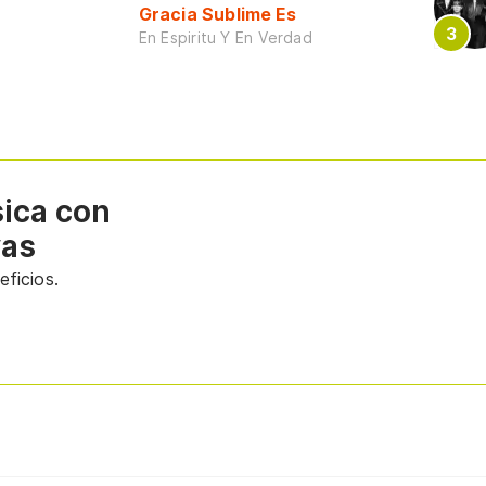
Gracia Sublime Es
En Espiritu Y En Verdad
sica con
vas
ficios.