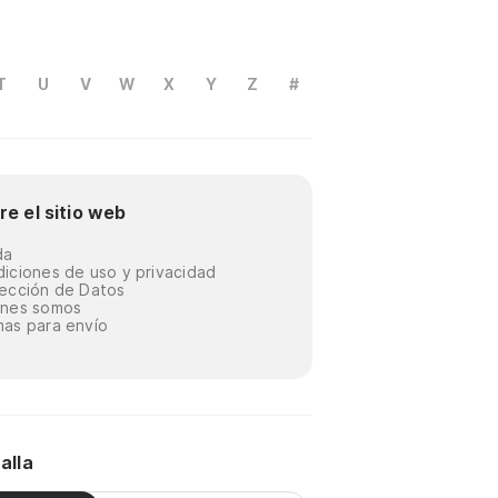
T
U
V
W
X
Y
Z
#
re el sitio web
da
iciones de uso y privacidad
ección de Datos
énes somos
as para envío
alla