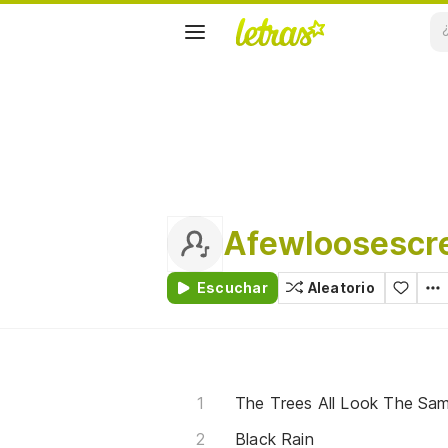
Afewloosescr
Escuchar
Aleatorio
The Trees All Look The Sa
Black Rain