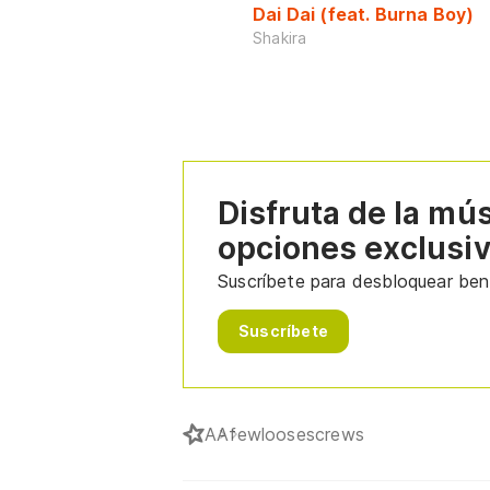
Dai Dai (feat. Burna Boy)
Shakira
Disfruta de la mú
opciones exclusi
Suscríbete para desbloquear bene
Suscríbete
A
Afewloosescrews