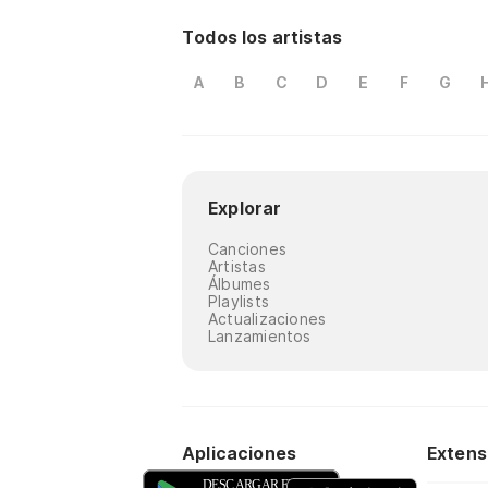
Todos los artistas
A
B
C
D
E
F
G
Explorar
Canciones
Artistas
Álbumes
Playlists
Actualizaciones
Lanzamientos
Aplicaciones
Extens