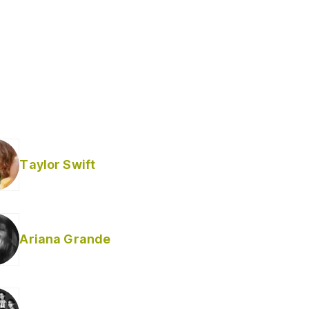
Taylor Swift
Ariana Grande
Helabusador) [explícita]