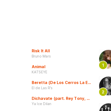
Risk It All
Bruno Mars
Animal
KATSEYE
Beretta (De Los Cerros La Escuela)
El de Las R's
Dichavate (part. Rey Tony, Dj Honda y 
Ya Ice Dilan