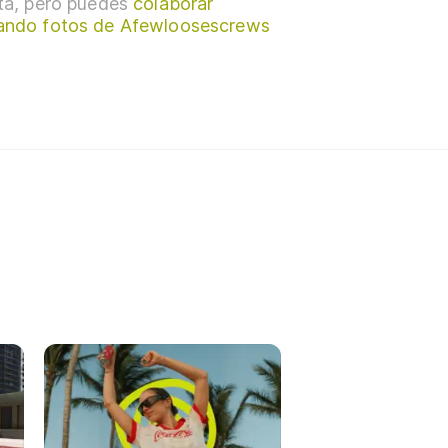
sta, pero puedes
colaborar
ando fotos de Afewloosescrews