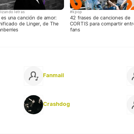
lizando letras
#kpop
 es una canción de amor:
42 frases de canciones de
nificado de Linger, de The
CORTIS para compartir entr
nberries
fans
Fanmail
Crashdog