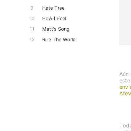
Hate Tree
How I Feel
Matt's Song
Rule The World
Aún 
este
envi
Afe
Toda