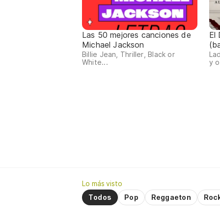
Las 50 mejores canciones de
El
Michael Jackson
(b
Billie Jean, Thriller, Black or
Lad
White...
y o
Lo más visto
Todos
Pop
Reggaeton
Roc