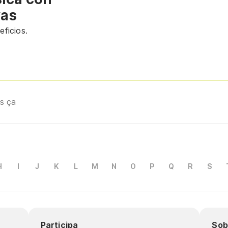
vas
ficios.
s ça
H
I
J
K
L
M
N
O
P
Q
R
S
Participa
Sob