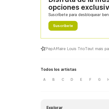
opciones exclusi
Suscríbete para desbloquear bene
Suscríbete
Pop
Affaire Louis Trio
Tout mais pa
Todos los artistas
A
B
C
D
E
F
G
Explorar