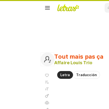
Tout mais pas ça
Affaire Louis Trio
Agregar
Letra
Traducción
a
Agregar
favoritos
a
Tamaño
playlist
de la
fuente
Acordes
Imprimir