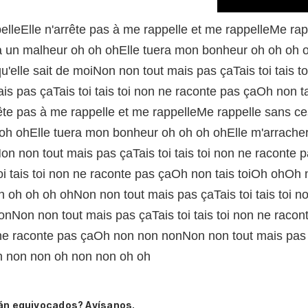
pelleElle n'arrête pas à me rappelle et me rappelleMe rap
a un malheur oh oh ohElle tuera mon bonheur oh oh oh o
e qu'elle sait de moiNon non tout mais pas çaTais toi tai
is pas çaTais toi tais toi non ne raconte pas çaOh non 
arrête pas à me rappelle et me rappelleMe rappelle sans c
oh ohElle tuera mon bonheur oh oh oh ohElle m'arrachera
iNon non tout mais pas çaTais toi tais toi non ne racont
toi tais toi non ne raconte pas çaOh non tais toiOh o
h oh oh oh ohNon non tout mais pas çaTais toi tais toi 
nNon non tout mais pas çaTais toi tais toi non ne raco
n ne raconte pas çaOh non non nonNon non tout mais pas ç
 non non oh non non oh oh
án equivocados? Avísanos.