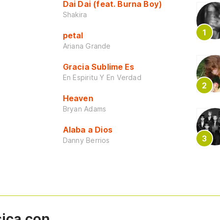
Dai Dai (feat. Burna Boy)
Shakira
petal
Ariana Grande
Gracia Sublime Es
En Espiritu Y En Verdad
Heaven
Bryan Adams
Alaba a Dios
Danny Berrios
sica con