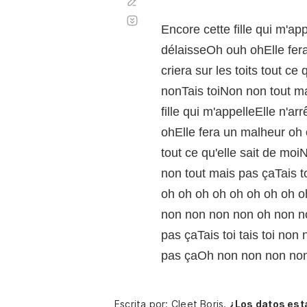
Corregir
Desplazamiento
automático
Encore cette fille qui m'ap
délaisseOh ouh ohElle fer
criera sur les toits tout c
nonTais toiNon non tout ma
fille qui m'appelleElle n'
ohElle fera un malheur oh 
tout ce qu'elle sait de mo
non tout mais pas çaTais 
oh oh oh oh oh oh oh oh o
non non non non oh non no
pas çaTais toi tais toi no
pas çaOh non non non non
Escrita por: Cleet Boris.
¿Los datos est