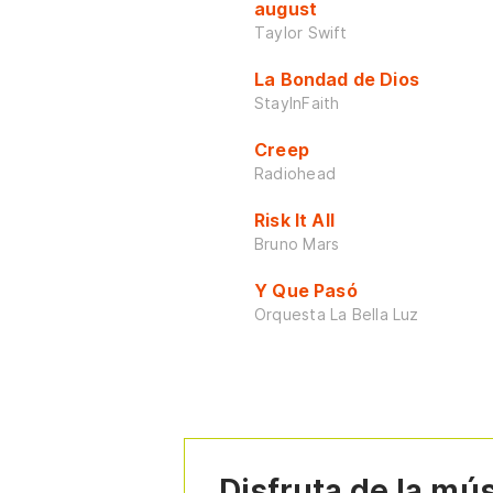
august
Taylor Swift
La Bondad de Dios
StayInFaith
Creep
Radiohead
Risk It All
Bruno Mars
Y Que Pasó
Orquesta La Bella Luz
Disfruta de la mú