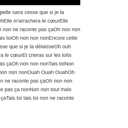
/
pelle sans cesse que si je la
hElle m'arrachera le cœurElle
s toi non ne raconte pas çaOh non non
tais toiOh non non nonEncore cette
esse que si je la délaisseOh ouh
 le cœurEt crieras sur les toits
e pas çaOh non non nonTais toiNon
hOh non non nonOuah Ouah OuahOh
non ne raconte pas çaOh non non
nte pas ça nonNon non tout mais
aTais toi tais toi non ne raconte