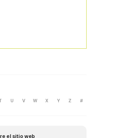
T
U
V
W
X
Y
Z
#
re el sitio web