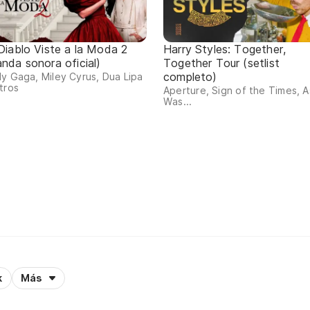
 Diablo Viste a la Moda 2
Harry Styles: Together,
anda sonora oficial)
Together Tour (setlist
completo)
y Gaga, Miley Cyrus, Dua Lipa
tros
Aperture, Sign of the Times, As
Was...
k
Más