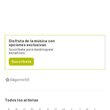
Disfruta de la música con
opciones exclusivas
Suscríbete para desbloquear
beneficios.
Suscríbete
A
Agente69
Todos los artistas
A
B
C
D
E
F
G
H
I
J
K
L