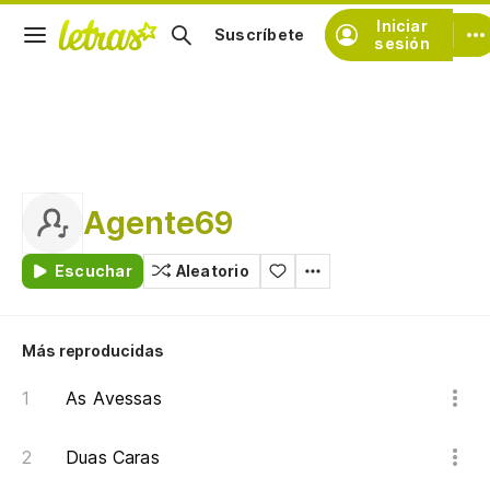
Iniciar
Suscríbete
sesión
Agente69
Escuchar
Aleatorio
Más reproducidas
As Avessas
Duas Caras