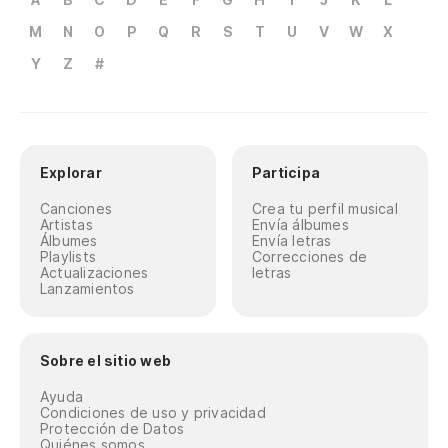
M
N
O
P
Q
R
S
T
U
V
W
X
Y
Z
#
Explorar
Participa
Canciones
Crea tu perfil musical
Artistas
Envía álbumes
Álbumes
Envía letras
Playlists
Correcciones de
Actualizaciones
letras
Lanzamientos
Sobre el sitio web
Ayuda
Condiciones de uso y privacidad
Protección de Datos
Quiénes somos