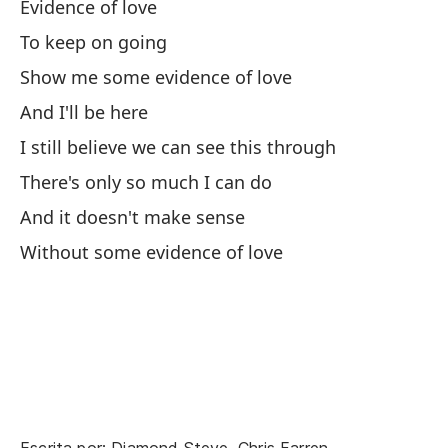
Há
Evidence of love
To keep on going
Y 
Show me some evidence of love
An
And I'll be here
I still believe we can see this through
Ne
There's only so much I can do
And it doesn't make sense
Without some evidence of love
Ev
Pa
Mu