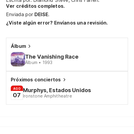
Escrita por: Diamond Steve, Chris Farren.
Ver créditos completos.
Sh
Enviada por
DEISE
.
¿Viste algún error? Envíanos una revisión.
Y 
To
Álbum
I 
The Vanishing Race
Álbum • 1993
Só
Th
Próximos conciertos
AGO
Murphys, Estados Unidos
Y 
07
Ironstone Amphitheatre
Si
Wi