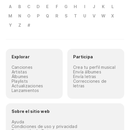
A
B
C
D
E
F
G
H
I
J
K
L
M
N
O
P
Q
R
S
T
U
V
W
X
Y
Z
#
Explorar
Participa
Canciones
Crea tu perfil musical
Artistas
Envía álbumes
Álbumes
Envía letras
Playlists
Correcciones de
Actualizaciones
letras
Lanzamientos
Sobre el sitio web
Ayuda
Condiciones de uso y privacidad