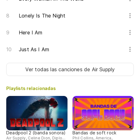
Y 
Lonely Is The Night
To
Here I Am
I 
Just As I Am
Só
Th
Ver todas las canciones
de Air Supply
Y 
Playlists relacionadas
Si
Wi
Deadpool 2 (banda sonora)
Bandas de soft rock
Air Supply, Celine Dion, Diplo...
Phil Collins, America,