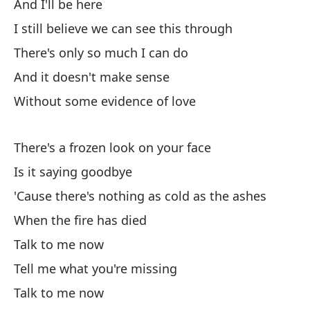
And I'll be here
De
I still believe we can see this through
St
There's only so much I can do
No
And it doesn't make sense
n
Without some evidence of love
It
There's a frozen look on your face
Ne
Is it saying goodbye
'Cause there's nothing as cold as the ashes
Ev
When the fire has died
Pa
Talk to me now
Tell me what you're missing
Mu
Talk to me now
Sh