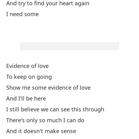
And try to find your heart again
I need some
Y 
To
I 
Só
Evidence of love
Th
To keep on going
Y 
Show me some evidence of love
And I'll be here
Si
I still believe we can see this through
Wi
There's only so much I can do
And it doesn't make sense
Ha