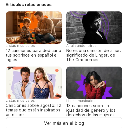
Artículos relacionados
Po
Ti
Go
Listas musicales
Analizando letras
Ha
12 canciones para dedicar a
No es una canción de amor:
tus sobrinos en español e
significado de Linger, de
inglés
The Cranberries
Aq
co
He
Listas musicales
Há
Listas musicales
Canciones sobre agosto: 12
13 canciones sobre la
temas que están inspirados
igualdad de género y los
en el mes
derechos de las mujeres
Di
Ver más en el blog