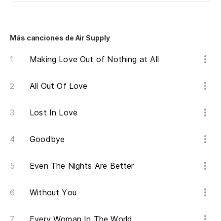
Te
Há
Más canciones de Air Supply
y 
Making Love Out of Nothing at All
AN
All Out Of Love
Ne
Lost In Love
Ev
Goodbye
Pa
Even The Nights Are Better
Mu
Without You
Sh
Every Woman In The World