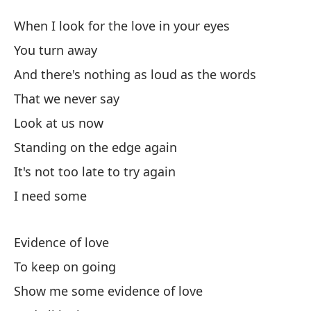
Ev
When I look for the love in your eyes
Ev
You turn away
And there's nothing as loud as the words
Cu
That we never say
Wh
Look at us now
Te
Standing on the edge again
It's not too late to try again
Y 
I need some
An
Qu
Evidence of love
To keep on going
Mí
Show me some evidence of love