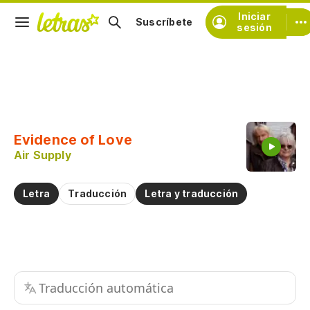
Iniciar
Suscríbete
sesión
Copiar fragmento
Copiar toda la letra
Evidence of Love
Practicar la pronunciación de
Air Supply
Comentar sobre este fragmento
Letra
Traducción
Letra y traducción
Traducción automática