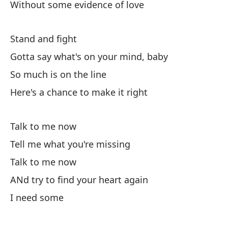
Without some evidence of love
Th
Stand and fight
¿S
Gotta say what's on your mind, baby
Po
So much is on the line
'C
Here's a chance to make it right
Cu
Talk to me now
Wh
Tell me what you're missing
Há
Talk to me now
ANd try to find your heart again
Di
I need some
Te