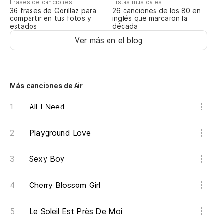
Yo
Frases de canciones
Listas musicales
36 frases de Gorillaz para
26 canciones de los 80 en
compartir en tus fotos y
inglés que marcaron la
estados
década
Co
Ver más en el blog
Ut
Us
Más canciones de Air
Ho
All I Need
Yo
Playground Love
Sexy Boy
Cherry Blossom Girl
Le Soleil Est Près De Moi