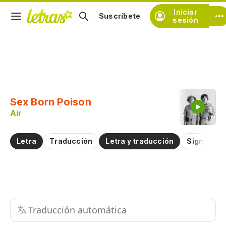
Iniciar
Suscríbete
sesión
Copiar fragmento
Copiar toda la letra
Sex Born Poison
Practicar la pronunciación de
Air
Comentar sobre este fragmento
Letra
Traducción
Letra y traducción
Significad
Traducción automática