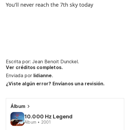
You'll never reach the 7th sky today
Do
Do
Ha
Ha
To
Escrita por: Jean Benoit Dunckel.
Ver créditos completos.
To
Enviada por
lidianne
.
¿Q
¿Viste algún error? Envíanos una revisión.
Wh
Álbum
Pr
10.000 Hz Legend
Álbum • 2001
Na