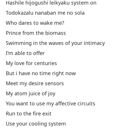
Hashile hijogushi leikyaku system on
E
Todokazalu nanaban me no sola
Me
Who dares to wake me?
Me
Prince from the biomass
Swimming in the waves of your intimacy
Ai
I'm able to offer
My love for centuries
Ka
But i have no time right now
Ka
Meet my desire sensors
De
My atom juice of joy
De
You want to use my affective circuits
Yo
Run to the fire exit
Use your cooling system
Yo