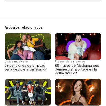
Sw
So
Artículos relacionados
Mi
Pe
Bu
Listas musicales
Frases de canciones
Co
23 canciones de amistad
88 frases de Madonna que
para dedicar a tus amigos
demuestran por qué es la
Me
Reina del Pop
Mi
¿Q