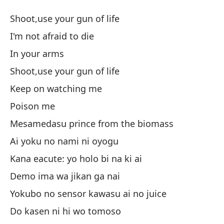
S
Shoot,use your gun of life
Se
I'm not afraid to die
In your arms
Di
Shoot,use your gun of life
Sh
Keep on watching me
No
Poison me
Mesamedasu prince from the biomass
En
Ai yoku no nami ni oyogu
Kana eacute: yo holo bi na ki ai
Di
Demo ima wa jikan ga nai
Sh
Yokubo no sensor kawasu ai no juice
S
Do kasen ni hi wo tomoso