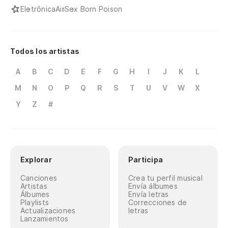
Eletrônica
Air
Sex Born Poison
Todos los artistas
A
B
C
D
E
F
G
H
I
J
K
L
M
N
O
P
Q
R
S
T
U
V
W
X
Y
Z
#
Explorar
Participa
Canciones
Crea tu perfil musical
Artistas
Envía álbumes
Álbumes
Envía letras
Playlists
Correcciones de
Actualizaciones
letras
Lanzamientos