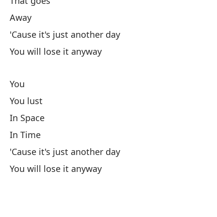
That goes
Yo
Away
'Cause it's just another day
You will lose it anyway
You
B
You lust
In Space
El
In Time
Qu
'Cause it's just another day
You will lose it anyway
Le
Po