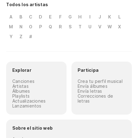
Todos los artistas
A
B
C
D
E
F
G
H
I
J
K
L
M
N
O
P
Q
R
S
T
U
V
W
X
Y
Z
#
Explorar
Participa
Canciones
Crea tu perfil musical
Artistas
Envía álbumes
Álbumes
Envía letras
Playlists
Correcciones de
Actualizaciones
letras
Lanzamientos
Sobre el sitio web