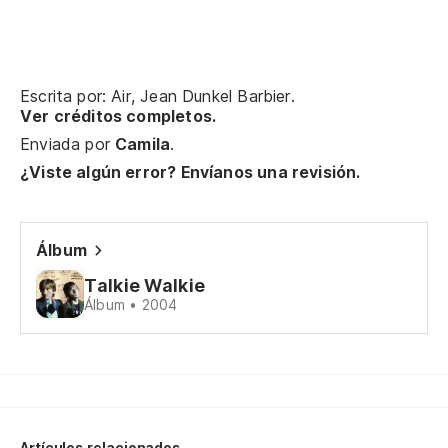
'C
Us
Escrita por: Air, Jean Dunkel Barbier.
Yo
Ver créditos completos.
Enviada por
Camila
.
Us
¿Viste algún error? Envíanos una revisión.
Qu
Álbum
En
Talkie Walkie
Álbum • 2004
En
Po
'C
Artículos relacionados