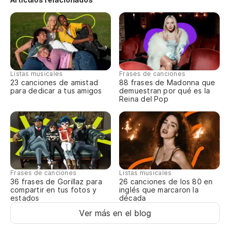
Us
Yo
Listas musicales
Frases de canciones
23 canciones de amistad
88 frases de Madonna que
para dedicar a tus amigos
demuestran por qué es la
Reina del Pop
Frases de canciones
Listas musicales
36 frases de Gorillaz para
26 canciones de los 80 en
compartir en tus fotos y
inglés que marcaron la
estados
década
Ver más en el blog