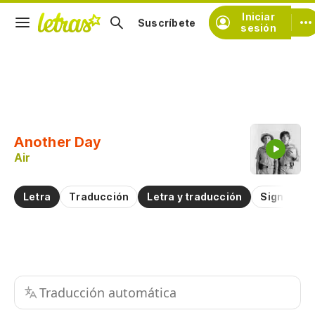
Iniciar
Suscríbete
sesión
Copiar fragmento
Copiar toda la letra
Another Day
Practicar la pronunciación de
Air
Comentar sobre este fragmento
Letra
Traducción
Letra y traducción
Significad
Traducción automática