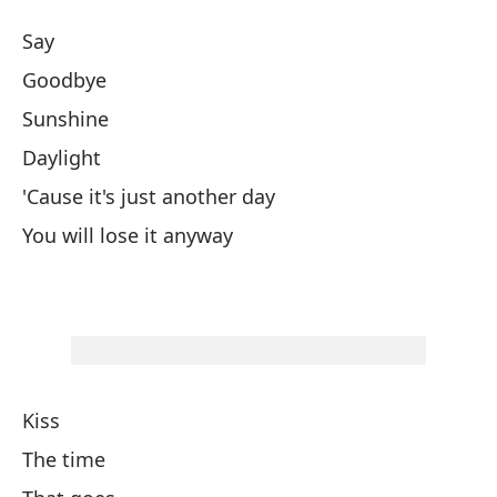
Ot
Say
A
Goodbye
Sunshine
De
Daylight
De
'Cause it's just another day
You will lose it anyway
So
Lu
Po
Kiss
'C
The time
Us