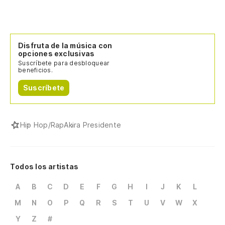
Disfruta de la música con
opciones exclusivas
Suscríbete para desbloquear
beneficios.
Suscríbete
Hip Hop/Rap
Akira Presidente
Todos los artistas
A
B
C
D
E
F
G
H
I
J
K
L
M
N
O
P
Q
R
S
T
U
V
W
X
Y
Z
#