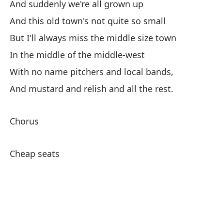
And suddenly we're all grown up
And this old town's not quite so small
Na
But I'll always miss the middle size town
Th
In the middle of the middle-west
With no name pitchers and local bands,
And mustard and relish and all the rest.
El
Chorus
vi
Th
Cheap seats
Va
Go
Es