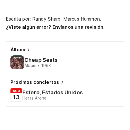
Th
Escrita por: Randy Sharp, Marcus Hummon.
Ti
¿Viste algún error? Envíanos una revisión.
Th
Álbum
No
Cheap Seats
Th
Álbum • 1993
Pe
Próximos conciertos
Bu
AGO
Estero, Estados Unidos
13
Hertz Arena
No
We
No