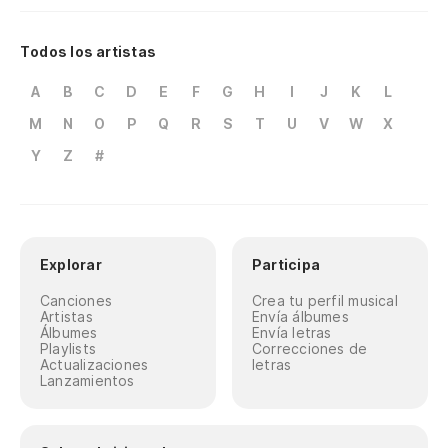
Todos los artistas
A
B
C
D
E
F
G
H
I
J
K
L
M
N
O
P
Q
R
S
T
U
V
W
X
Y
Z
#
Explorar
Participa
Canciones
Crea tu perfil musical
Artistas
Envía álbumes
Álbumes
Envía letras
Playlists
Correcciones de
Actualizaciones
letras
Lanzamientos