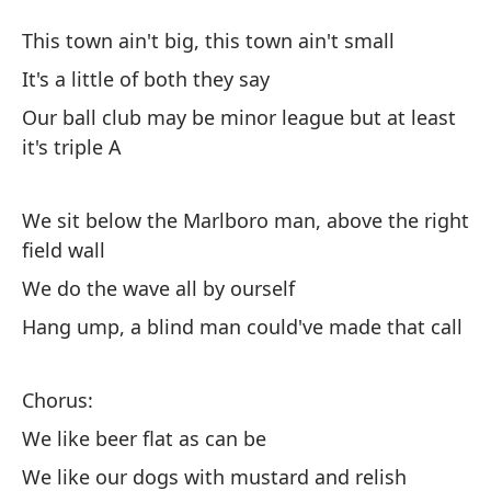
As
This town ain't big, this town ain't small
C
It's a little of both they say
Our ball club may be minor league but at least
Es
it's triple A
p
Th
We sit below the Marlboro man, above the right
field wall
Es
We do the wave all by ourself
It'
Hang ump, a blind man could've made that call
Nu
me
Chorus:
Ou
We like beer flat as can be
tr
We like our dogs with mustard and relish