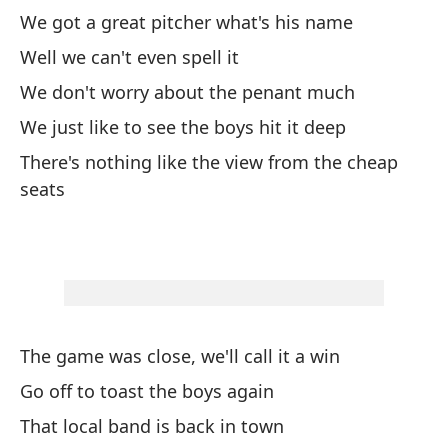
No
We got a great pitcher what's his name
la
Well we can't even spell it
We
We don't worry about the penant much
wa
We just like to see the boys hit it deep
Ha
There's nothing like the view from the cheap
seats
Ma
ha
Ha
Co
The game was close, we'll call it a win
Go off to toast the boys again
No
That local band is back in town
We