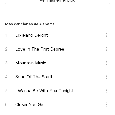
Y 
Ver más en el blog
An
Y 
Más canciones de Alabama
An
Dixieland Delight
Pe
Love In The First Degree
m
Bu
Mountain Music
En
Song Of The South
In
I Wanna Be With You Tonight
Co
Wi
Closer You Get