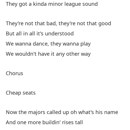
They got a kinda minor league sound
No
ad
They're not that bad, they're not that good
We
But all in all it's understood
We wanna dance, they wanna play
Te
We wouldn't have it any other way
We
Bu
Chorus
We
Cheap seats
No
We
Now the majors called up oh what's his name
So
And one more buildin' rises tall
We