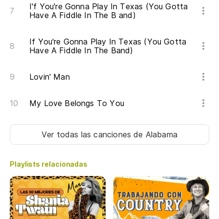
Y 
I'f You're Gonna Play In Texas (You Gotta
Have A Fiddle In The B and)
An
If You're Gonna Play In Texas (You Gotta
Have A Fiddle In The Band)
Co
Lovin' Man
As
My Love Belongs To You
Ver todas las canciones
de Alabama
Playlists relacionadas