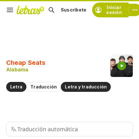
Iniciar
Suscríbete
sesión
Copiar fragmento
Copiar toda la letra
Cheap Seats
Practicar la pronunciación de
Alabama
Comentar sobre este fragmento
Letra
Traducción
Letra y traducción
Traducción automática