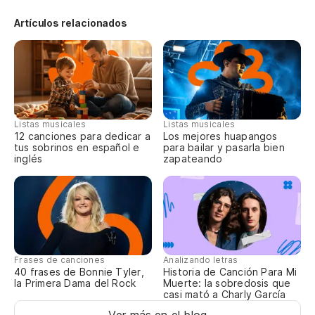
We
Artículos relacionados
Co
As
Listas musicales
Listas musicales
12 canciones para dedicar a
Los mejores huapangos
tus sobrinos en español e
para bailar y pasarla bien
inglés
zapateando
Ah
ll
No
Y 
Frases de canciones
Analizando letras
40 frases de Bonnie Tyler,
Historia de Canción Para Mi
An
la Primera Dama del Rock
Muerte: la sobredosis que
casi mató a Charly García