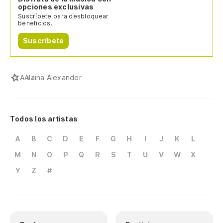
opciones exclusivas
Suscríbete para desbloquear
beneficios.
Suscríbete
A
Alaina Alexander
Todos los artistas
A
B
C
D
E
F
G
H
I
J
K
L
M
N
O
P
Q
R
S
T
U
V
W
X
Y
Z
#