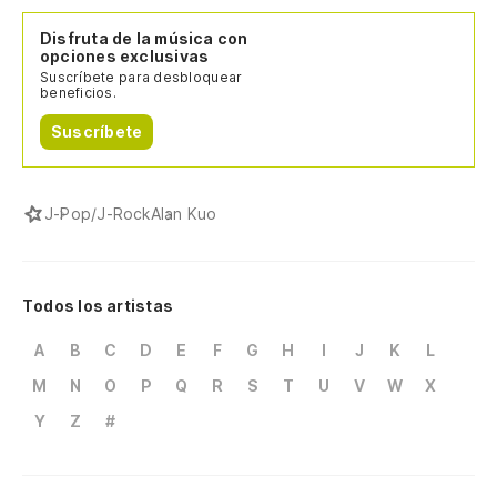
Disfruta de la música con
opciones exclusivas
Suscríbete para desbloquear
beneficios.
Suscríbete
J-Pop/J-Rock
Alan Kuo
Todos los artistas
A
B
C
D
E
F
G
H
I
J
K
L
M
N
O
P
Q
R
S
T
U
V
W
X
Y
Z
#