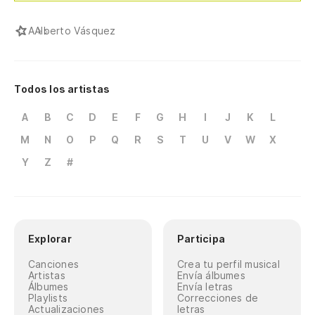
A
Alberto Vásquez
Todos los artistas
A
B
C
D
E
F
G
H
I
J
K
L
M
N
O
P
Q
R
S
T
U
V
W
X
Y
Z
#
Explorar
Participa
Canciones
Crea tu perfil musical
Artistas
Envía álbumes
Álbumes
Envía letras
Playlists
Correcciones de
Actualizaciones
letras