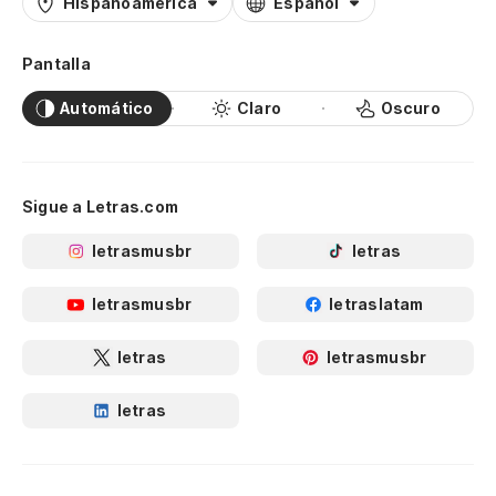
Hispanoamérica
Español
Pantalla
Automático
Claro
Oscuro
Sigue a Letras.com
letrasmusbr
letras
letrasmusbr
letraslatam
letras
letrasmusbr
letras