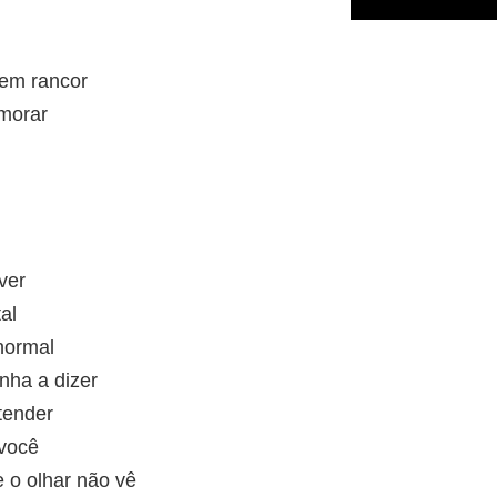
em rancor
morar
ver
al
normal
nha a dizer
tender
 você
 o olhar não vê