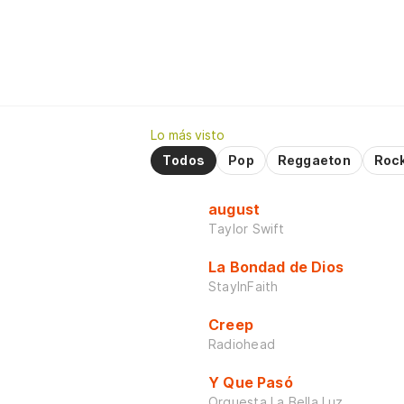
Lo más visto
Todos
Pop
Reggaeton
Roc
august
Taylor Swift
La Bondad de Dios
StayInFaith
Creep
Radiohead
Y Que Pasó
Orquesta La Bella Luz