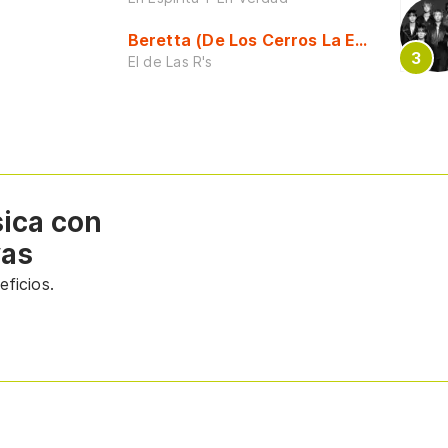
Beretta (De Los Cerros La Escuela)
El de Las R's
sica con
vas
ficios.