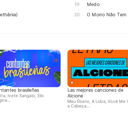
Medo
ethânia)
O Morro Não Tem
ntantes brasileñas
Las mejores canciones de
Alcione
tta, Ivete Sangalo, Elis
ina...
Meu Ébano, A Loba, Você Me V
a Cabeça...