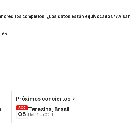
er créditos completos.
¿Los datos están equivocados? Avísan
ión.
Próximos conciertos
AGO
a
Teresina, Brasil
08
Hall 1 - CCHL