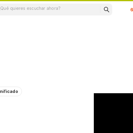
Su
nificado