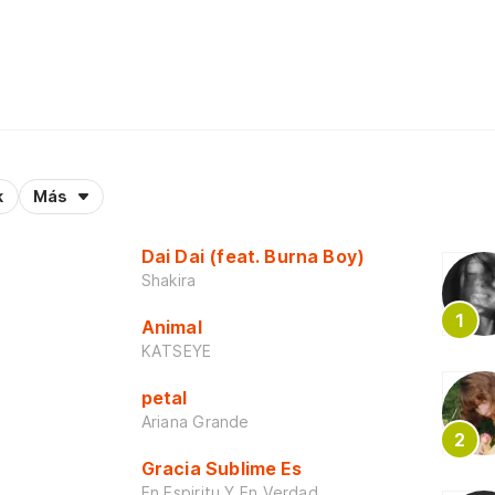
k
Más
Dai Dai (feat. Burna Boy)
Shakira
Animal
KATSEYE
petal
Ariana Grande
Gracia Sublime Es
En Espiritu Y En Verdad