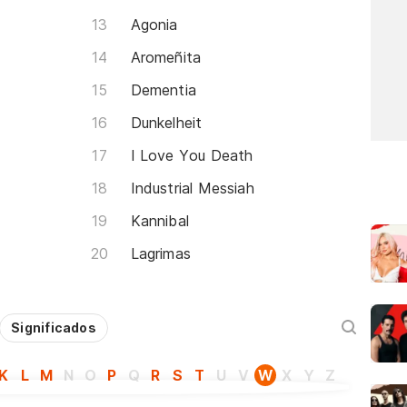
Agonia
Aromeñita
Dementia
Dunkelheit
I Love You Death
Industrial Messiah
Kannibal
Lagrimas
Significados
K
L
M
N
O
P
Q
R
S
T
U
V
W
X
Y
Z