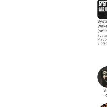
Syst
Wake
(setl
Syste
Madon
y otr
S
T