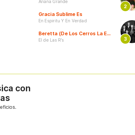
Ariana Grande
Gracia Sublime Es
En Espiritu Y En Verdad
Beretta (De Los Cerros La Escuela)
El de Las R's
sica con
vas
ficios.