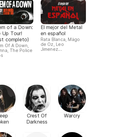
em of a Down:
El mejor del Metal
 Up Tour!
en español
ist completo)
Rata Blanca, Mägo
de Oz, Leo
m Of A Down,
Jimenez...
na, The Police
os
leep
Crest Of
Warcry
oken
Darkness