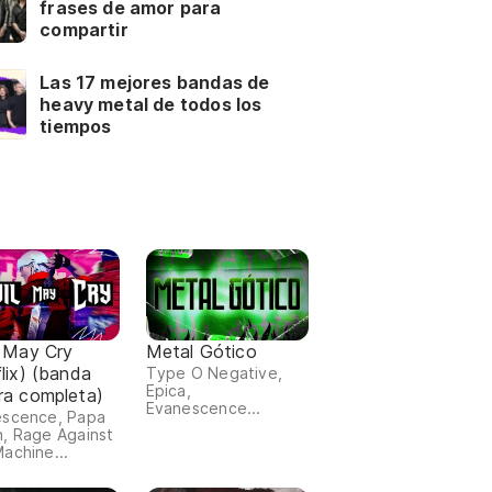
frases de amor para
compartir
Las 17 mejores bandas de
heavy metal de todos los
tiempos
l May Cry
Metal Gótico
lix) (banda
Type O Negative,
Epica,
ra completa)
Evanescence...
escence, Papa
, Rage Against
achine...