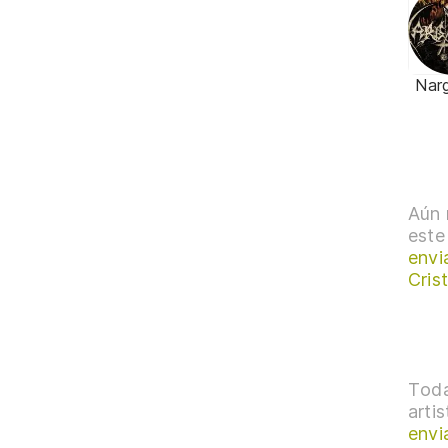
Nar
Aún 
este
envi
Cris
Toda
arti
envi