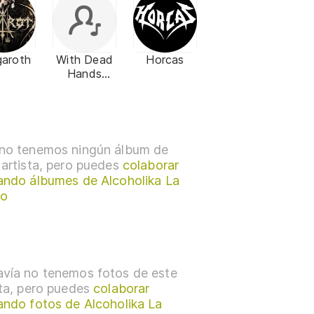
garoth
With Dead
Horcas
Hands
Rising
no tenemos ningún álbum de
 artista, pero puedes
colaborar
ando álbumes de Alcoholika La
to
vía no tenemos fotos de este
sta, pero puedes
colaborar
ando fotos de Alcoholika La