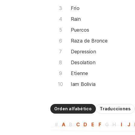
Frio
Rain
Puercos
Raza de Bronce
Depression
Desolation
Etienne
Iam Bolivia
Orden alfabético
Traducciones
#
A
B
C
D
E
F
G
H
I
J