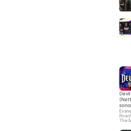
Devi
(Netf
sono
Evan
Roach
The M