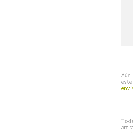
Aún 
este
envi
Toda
arti