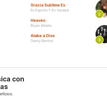
Gracia Sublime Es
En Espiritu Y En Verdad
Heaven
Bryan Adams
Alaba a Dios
Danny Berrios
sica con
vas
ficios.