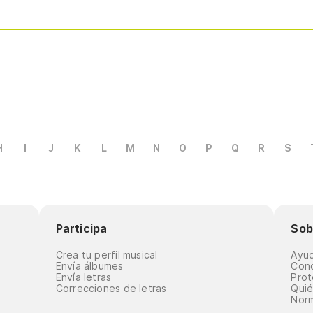
H
I
J
K
L
M
N
O
P
Q
R
S
Participa
Sob
Crea tu perfil musical
Ayu
Envía álbumes
Cond
Envía letras
Prot
Correcciones de letras
Qui
Norm