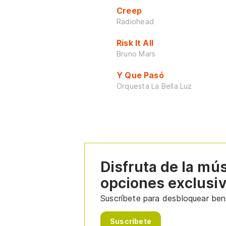
Creep
Radiohead
Risk It All
Bruno Mars
Y Que Pasó
Orquesta La Bella Luz
Disfruta de la mú
opciones exclusi
Suscríbete para desbloquear bene
Suscríbete