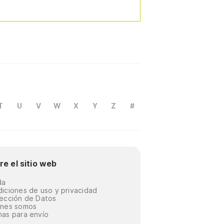
T
U
V
W
X
Y
Z
#
re el sitio web
da
iciones de uso y privacidad
ección de Datos
énes somos
as para envío