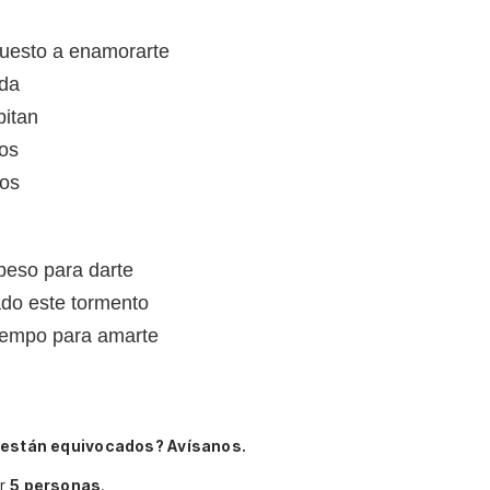
puesto a enamorarte
ida
bitan
os
tos
beso para darte
ado este tormento
tiempo para amarte
 están equivocados? Avísanos.
or
5 personas
.