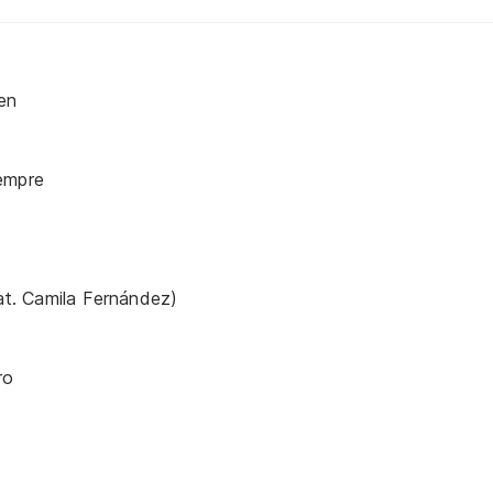
en
empre
eat. Camila Fernández)
ro