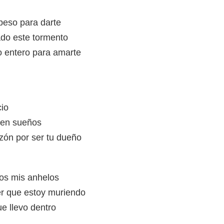
beso para darte
ado este tormento
 entero para amarte
cio
o en sueños
zón por ser tu dueño
os mis anhelos
r que estoy muriendo
ue llevo dentro