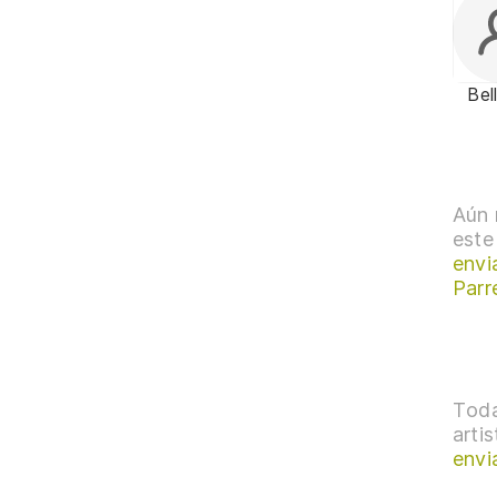
Bel
Aún 
este
envi
Parr
Toda
arti
envi