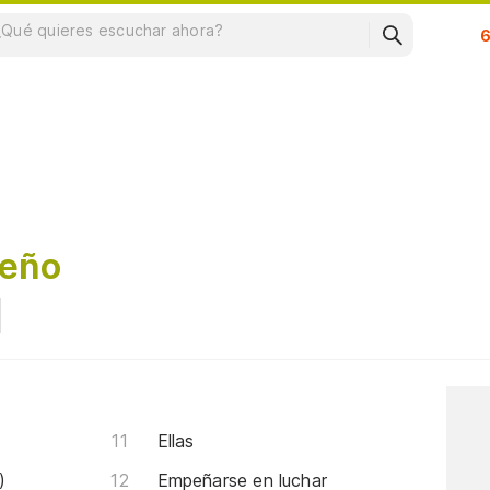
Su
reño
Ellas
)
Empeñarse en luchar