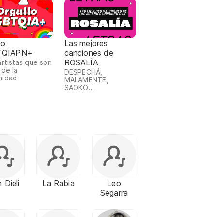
lo
Las mejores
TQIAPN+
canciones de
ROSALÍA
artistas que son
 de la
DESPECHÁ,
nidad
MALAMENTE,
SAOKO…
 Dieli
La Rabia
Leo
Segarra