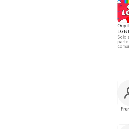
Orgul
LGB
Solo 
parte
comu
Fran