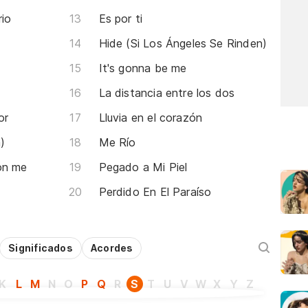
rio
Es por ti
Hide (Si Los Ángeles Se Rinden)
It's gonna be me
La distancia entre los dos
or
Lluvia en el corazón
)
Me Río
on me
Pegado a Mi Piel
Perdido En El Paraíso
Significados
Acordes
K
L
M
N
O
P
Q
R
S
T
U
V
W
X
Y
Z