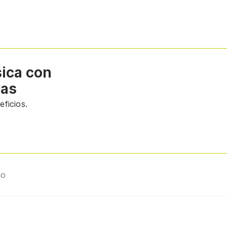
sica con
vas
ficios.
ño