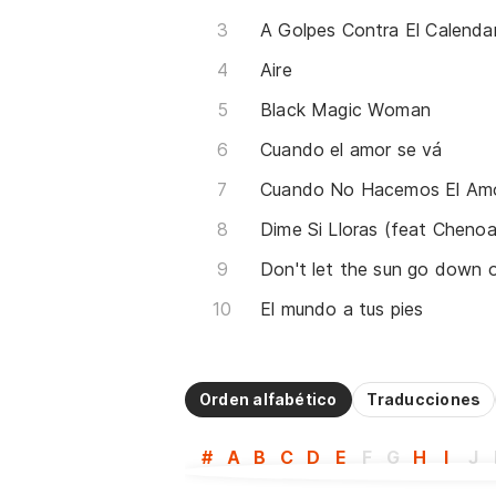
A Golpes Contra El Calenda
Aire
Black Magic Woman
Cuando el amor se vá
Cuando No Hacemos El Am
Dime Si Lloras (feat Chenoa
Don't let the sun go down 
El mundo a tus pies
Orden alfabético
Traducciones
#
A
B
C
D
E
F
G
H
I
J