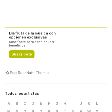
Disfruta de la música con
opciones exclusivas
Suscríbete para desbloquear
beneficios.
Suscríbete
Pop Rock
Naim Thomas
Todos los artistas
A
B
C
D
E
F
G
H
I
J
K
L
M
N
O
P
Q
R
S
T
U
V
W
X