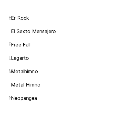
E
Er Rock
El Sexto Mensajero
F
Free Fall
L
Lagarto
M
Metalhimno
Metal Himno
N
Neopangea