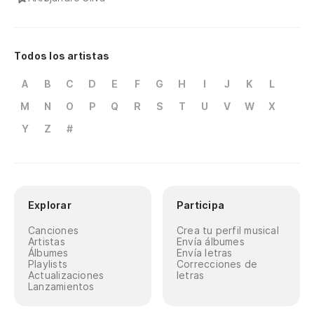
Todos los artistas
A
B
C
D
E
F
G
H
I
J
K
L
M
N
O
P
Q
R
S
T
U
V
W
X
Y
Z
#
Explorar
Participa
Canciones
Crea tu perfil musical
Artistas
Envía álbumes
Álbumes
Envía letras
Playlists
Correcciones de
Actualizaciones
letras
Lanzamientos