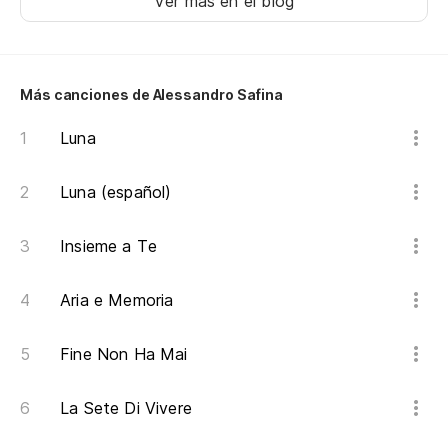
Ver más en el blog
No
I 
Más canciones de Alessandro Safina
No
Luna
Tú
Luna (español)
Insieme a Te
Aria e Memoria
Fine Non Ha Mai
La Sete Di Vivere