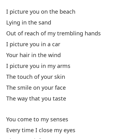
Tú
I picture you on the beach
Y
Lying in the sand
Out of reach of my trembling hands
Te
I picture you in a car
Re
Your hair in the wind
I picture you in my arms
Fu
The touch of your skin
Ou
The smile on your face
The way that you taste
Te
Tu
You come to my senses
Every time I close my eyes
Te