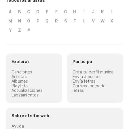
Todos los artistas
A
B
C
D
E
F
G
H
I
J
K
L
M
N
O
P
Q
R
S
T
U
V
W
X
Y
Z
#
Explorar
Participa
Canciones
Crea tu perfil musical
Artistas
Envía álbumes
Álbumes
Envía letras
Playlists
Correcciones de
Actualizaciones
letras
Lanzamientos
Sobre el sitio web
Ayuda