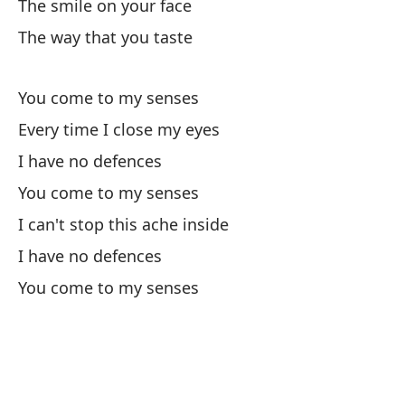
The smile on your face
The way that you taste
Te
Su
You come to my senses
Every time I close my eyes
De
I have no defences
I 
You come to my senses
Tu
I can't stop this ache inside
I have no defences
So
You come to my senses
Tu
Tú