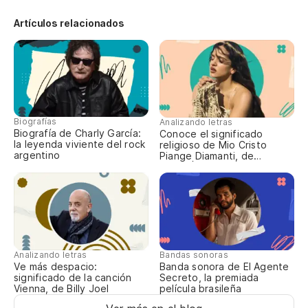
El
Artículos relacionados
La
La
Biografías
Analizando letras
Biografía de Charly García:
Conoce el significado
la leyenda viviente del rock
religioso de Mio Cristo
Tú
argentino
Piange Diamanti, de
ROSALÍA
Ca
Ev
No
Analizando letras
Bandas sonoras
Ve más despacio:
Banda sonora de El Agente
significado de la canción
Secreto, la premiada
Tú
Vienna, de Billy Joel
película brasileña