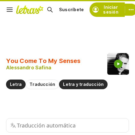
Iniciar
Suscríbete
sesión
Copiar fragmento
Copiar toda la letra
You Come To My Senses
Practicar la pronunciación de
Alessandro Safina
Comentar sobre este fragmento
Letra
Traducción
Letra y traducción
Traducción automática