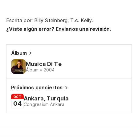
Ca
Escrita por: Billy Steinberg, T.c. Kelly.
Ev
¿Viste algún error? Envíanos una revisión.
No
Álbum
Tú
Musica Di Te
Álbum • 2004
No
Próximos conciertos
I 
OCT
Ankara, Turquía
04
No
Congresium Ankara
Te