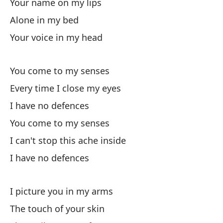
Your name on my lips
Alone in my bed
No
Your voice in my head
I 
You come to my senses
No
Every time I close my eyes
I have no defences
You come to my senses
I can't stop this ache inside
I have no defences
Co
Dr
I picture you in my arms
Te
The touch of your skin
I'