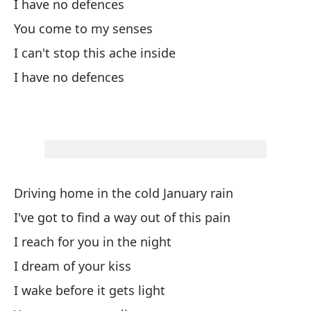
I have no defences
You come to my senses
El
I can't stop this ache inside
La
I have no defences
La
Tú
Driving home in the cold January rain
Ca
I've got to find a way out of this pain
Ev
I reach for you in the night
I dream of your kiss
No
I wake before it gets light
Tú