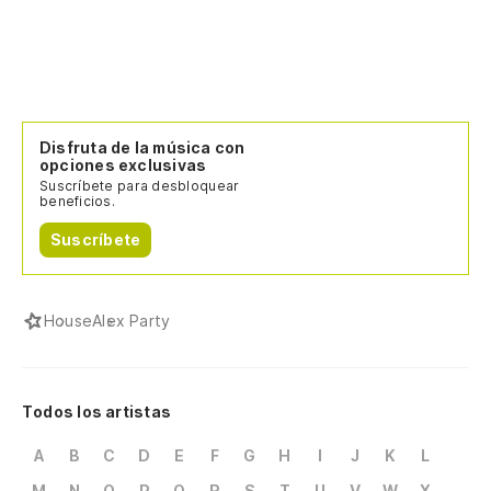
Disfruta de la música con
opciones exclusivas
Suscríbete para desbloquear
beneficios.
Suscríbete
House
Alex Party
Todos los artistas
A
B
C
D
E
F
G
H
I
J
K
L
M
N
O
P
Q
R
S
T
U
V
W
X