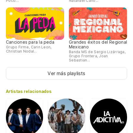
Poco…
Natanael Cano...
Canciones para la peda
Grandes éxitos del Regional
Mexicano
Grupo Firme, Carin Leon,
Christian Nodal...
Banda MS de Sergio Lizárraga,
Grupo Frontera, Joan
Sebastian...
Ver más playlists
Artistas relacionados