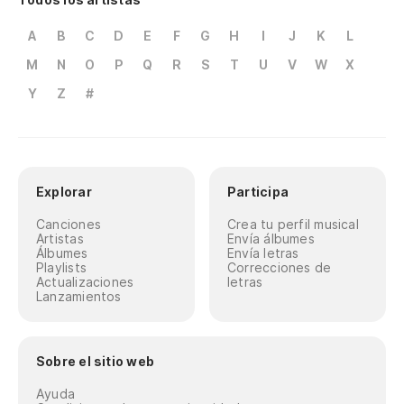
A
B
C
D
E
F
G
H
I
J
K
L
M
N
O
P
Q
R
S
T
U
V
W
X
Y
Z
#
Explorar
Participa
Canciones
Crea tu perfil musical
Artistas
Envía álbumes
Álbumes
Envía letras
Playlists
Correcciones de
Actualizaciones
letras
Lanzamientos
Sobre el sitio web
Ayuda