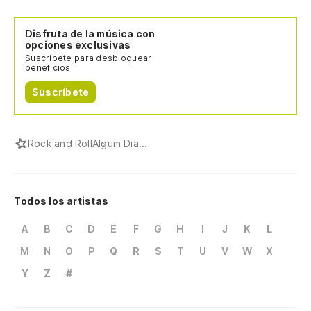
Disfruta de la música con
opciones exclusivas
Suscríbete para desbloquear
beneficios.
Suscríbete
Rock and Roll
Algum Dia...
Todos los artistas
A
B
C
D
E
F
G
H
I
J
K
L
M
N
O
P
Q
R
S
T
U
V
W
X
Y
Z
#