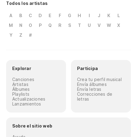
Todos los artistas
A
B
C
D
E
F
G
H
I
J
K
L
M
N
O
P
Q
R
S
T
U
V
W
X
Y
Z
#
Explorar
Participa
Canciones
Crea tu perfil musical
Artistas
Envía álbumes
Álbumes
Envía letras
Playlists
Correcciones de
Actualizaciones
letras
Lanzamientos
Sobre el sitio web
Ayuda