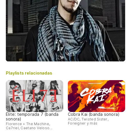
Playlists relacionadas
Élite: temporada 7 (banda
Cobra Kai (banda sonora)
sonora)
AC/DC, Twisted Sister,
Foreigner y más
Florence + The Machine,
Ca7riel, Caetano Veloso...