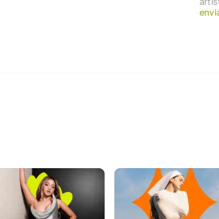
arti
envi