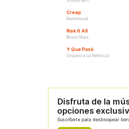
StayInFaith
Creep
Radiohead
Risk It All
Bruno Mars
Y Que Pasó
Orquesta La Bella Luz
Disfruta de la mú
opciones exclusi
Suscríbete para desbloquear bene