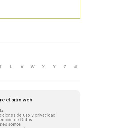
T
U
V
W
X
Y
Z
#
re el sitio web
da
iciones de uso y privacidad
ección de Datos
énes somos