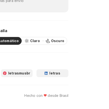
as para envío
alla
Automático
Claro
Oscuro
letrasmusbr
letras
Hecho con
desde Brasil