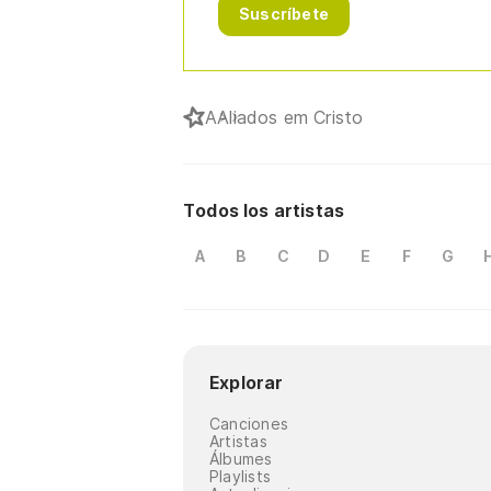
Suscríbete
A
Aliados em Cristo
Todos los artistas
A
B
C
D
E
F
G
Explorar
Canciones
Artistas
Álbumes
Playlists