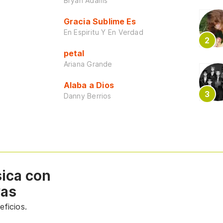
Bryan Adams
Gracia Sublime Es
En Espiritu Y En Verdad
petal
Ariana Grande
Alaba a Dios
Danny Berrios
sica con
vas
ficios.