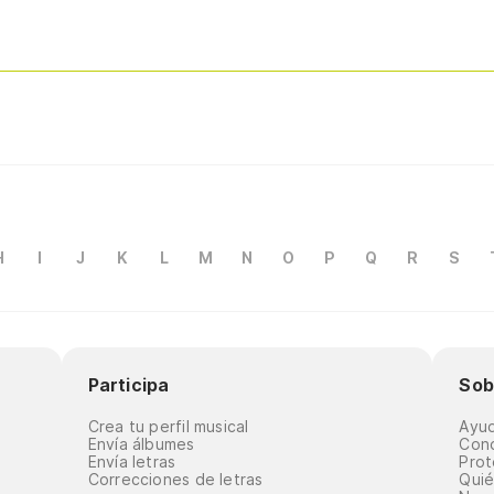
H
I
J
K
L
M
N
O
P
Q
R
S
Participa
Sob
Crea tu perfil musical
Ayu
Envía álbumes
Cond
Envía letras
Prot
Correcciones de letras
Qui