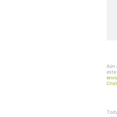
Aún 
este
envi
Cris
Toda