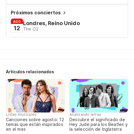
Próximos conciertos
Ve
AGO
Londres, Reino Unido
12
The O2
Oh
Ve
Di
Artículos relacionados
Sa
¿
Hu
Listas musicales
Analizando letras
de
Canciones sobre agosto: 12
Descubre el significado de
temas que están inspirados
Hey Jude para los Beatles y
He
en el mes
la selección de Inglaterra