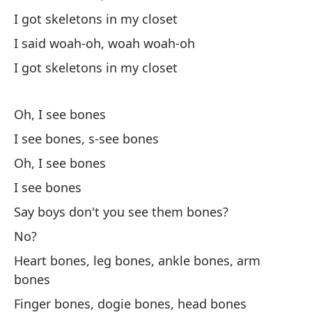
Es
I got skeletons in my closet
I said woah-oh, woah woah-oh
Di
I got skeletons in my closet
I 
Es
Oh, I see bones
I see bones, s-see bones
Oh, I see bones
I see bones
Say boys don't you see them bones?
Oh
No?
Heart bones, leg bones, ankle bones, arm
Ve
bones
Finger bones, dogie bones, head bones