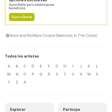
Suscríbete para desbloquear
beneficios.
Suscríbete
Rock and Roll
Alice Cooper
Skeletons In The Closet
Todos los artistas
A
B
C
D
E
F
G
H
I
J
K
L
M
N
O
P
Q
R
S
T
U
V
W
X
Y
Z
#
Explorar
Participa