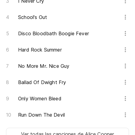
I Never Cry
Au
School's Out
Al
Disco Bloodbath Boogie Fever
Hard Rock Summer
Al
No More Mr. Nice Guy
Al
Ballad Of Dwight Fry
A-
Only Women Bleed
¿
Run Down The Devil
¿Q
Ver todas las canciones
de Alice Cooper