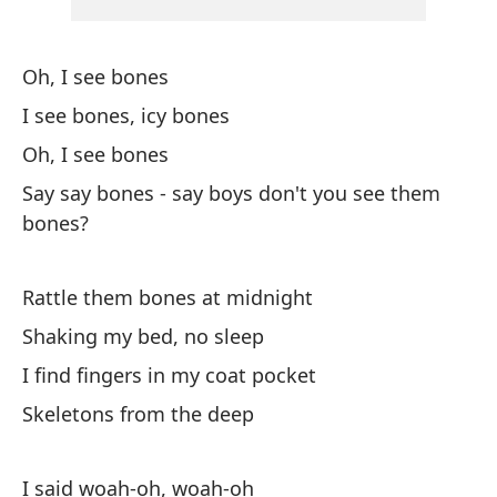
Es
Oh, I see bones
Sk
I see bones, icy bones
Me
Oh, I see bones
Say say bones - say boys don't you see them
Vi
bones?
We
Rattle them bones at midnight
Ap
Shaking my bed, no sleep
Sa
I find fingers in my coat pocket
Skeletons from the deep
Di
I 
I said woah-oh, woah-oh