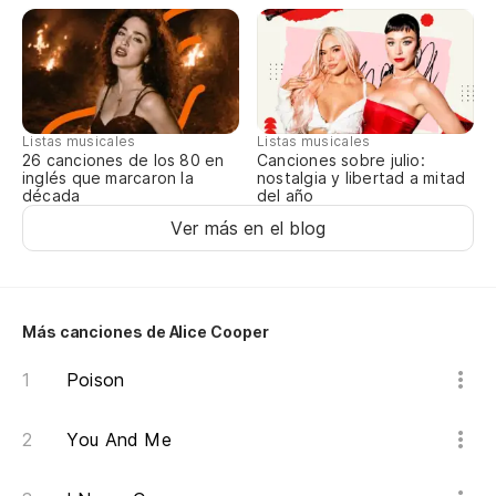
Hu
ca
Fi
Listas musicales
Listas musicales
Canciones sobre julio:
26 canciones de los 80 en
Es
nostalgia y libertad a mitad
inglés que marcaron la
del año
década
Ver más en el blog
In
Th
Más canciones de Alice Cooper
Es
Poison
No
You And Me
Mi