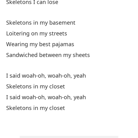
Skeletons I can lose
Es
Sk
Skeletons in my basement
Loitering on my streets
Di
Wearing my best pajamas
Sandwiched between my sheets
Te
I 
I said woah-oh, woah-oh, yeah
Di
Skeletons in my closet
I 
I said woah-oh, woah-oh, yeah
Skeletons in my closet
Es
Es