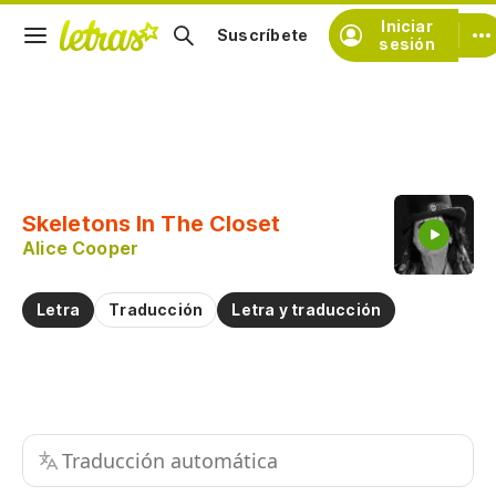
Iniciar
Suscríbete
sesión
Copiar fragmento
Copiar toda la letra
Skeletons In The Closet
Practicar la pronunciación de
Alice Cooper
Comentar sobre este fragmento
Letra
Traducción
Letra y traducción
Traducción automática