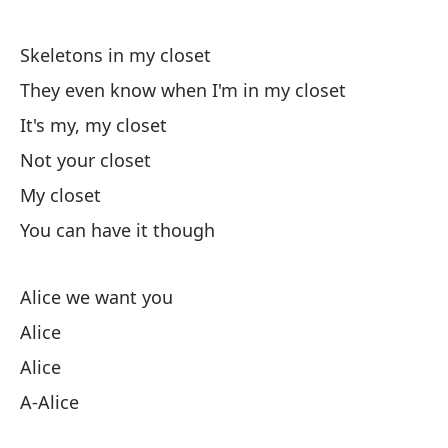
Oh
Skeletons in my closet
Di
hu
They even know when I'm in my closet
Sa
It's my, my closet
Not your closet
Ag
My closet
Ra
You can have it though
Sa
Alice we want you
Sh
Alice
En
Alice
I 
A-Alice
Es