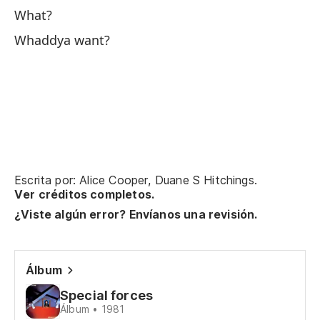
What?
Sk
Whaddya want?
Di
Te
I 
Di
Escrita por: Alice Cooper, Duane S Hitchings.
Ver créditos completos.
I 
¿Viste algún error? Envíanos una revisión.
Te
I 
Álbum
Special forces
Oh
Álbum • 1981