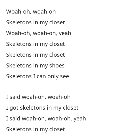
Es
Woah-oh, woah-oh
Sk
Skeletons in my closet
Woah-oh, woah-oh, yeah
W
Skeletons in my closet
Es
Skeletons in my closet
Skeletons in my shoes
Wo
Skeletons I can only see
Es
I said woah-oh, woah-oh
I got skeletons in my closet
Es
I said woah-oh, woah-oh, yeah
Es
Skeletons in my closet