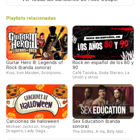
Playlists relacionadas
Guitar Hero III: Legends of
Rock en español de los 80 y
Rock (banda sonora)
90
Kiss, Iron Maiden, Scorpions...
Café Tacvba, Soda Stereo, La
Unión y otros
Canciones de halloween
Sex Education (banda
sonora)
Michael Jackson, Imagine
Dragons, Lady Gaga...
The Smiths, A-ha, Billy Idol...