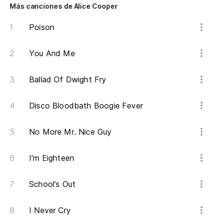
Más canciones de Alice Cooper
Nu
I 
Poison
Nu
You And Me
I 
Ballad Of Dwight Fry
No
Disco Bloodbath Boogie Fever
No
No More Mr. Nice Guy
No
I'm Eighteen
No
No
School's Out
No
I Never Cry