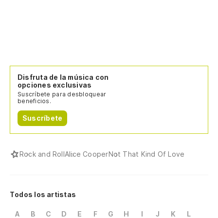
Disfruta de la música con
opciones exclusivas
Suscríbete para desbloquear
beneficios.
Suscríbete
Rock and Roll
Alice Cooper
Not That Kind Of Love
Todos los artistas
A
B
C
D
E
F
G
H
I
J
K
L