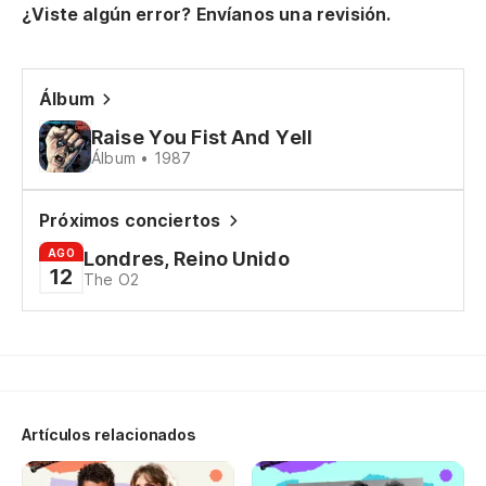
¿Viste algún error? Envíanos una revisión.
No
Álbum
No
Raise You Fist And Yell
I 
Álbum • 1987
No
Próximos conciertos
I 
AGO
Londres, Reino Unido
12
The O2
Si
If
Pu
Yo
Artículos relacionados