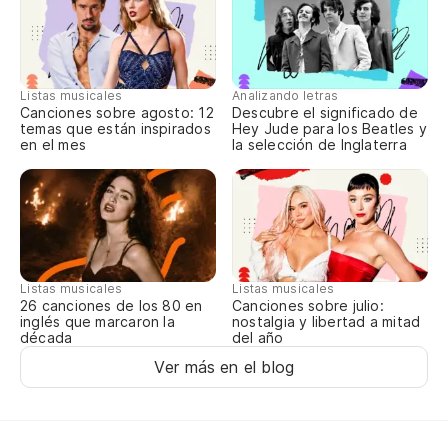
No
Do
No
Listas musicales
Analizando letras
Canciones sobre agosto: 12
Descubre el significado de
Do
temas que están inspirados
Hey Jude para los Beatles y
en el mes
la selección de Inglaterra
No
si
Do
So
Listas musicales
Listas musicales
Canciones sobre julio:
26 canciones de los 80 en
nostalgia y libertad a mitad
inglés que marcaron la
del año
década
So
Ver más en el blog
So