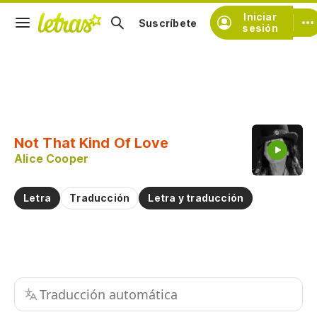
Iniciar
Suscríbete
sesión
Copiar fragmento
Copiar toda la letra
Not That Kind Of Love
Practicar la pronunciación de
Alice Cooper
Comentar sobre este fragmento
Letra
Traducción
Letra y traducción
Traducción automática