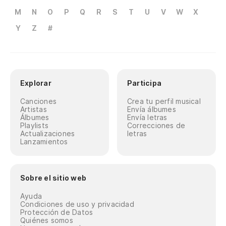
M
N
O
P
Q
R
S
T
U
V
W
X
Y
Z
#
Explorar
Participa
Canciones
Crea tu perfil musical
Artistas
Envía álbumes
Álbumes
Envía letras
Playlists
Correcciones de
Actualizaciones
letras
Lanzamientos
Sobre el sitio web
Ayuda
Condiciones de uso y privacidad
Protección de Datos
Quiénes somos