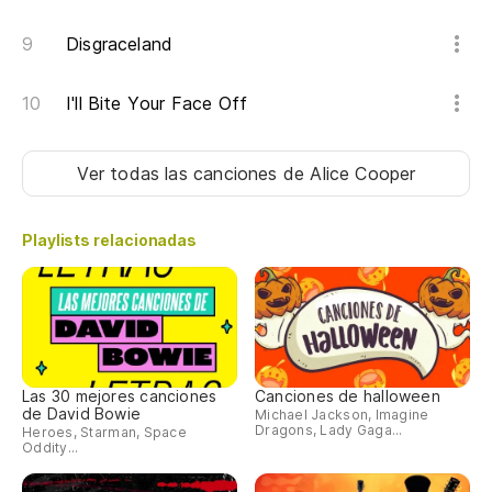
No
Disgraceland
No
I'll Bite Your Face Off
Ver todas las canciones
de Alice Cooper
Playlists relacionadas
Las 30 mejores canciones
Canciones de halloween
de David Bowie
Michael Jackson, Imagine
Dragons, Lady Gaga...
Heroes, Starman, Space
Oddity...