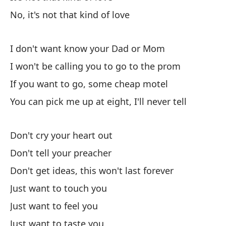
No, it's not that kind of love
No
si
I don't want know your Dad or Mom
Do
I won't be calling you to go to the prom
So
If you want to go, some cheap motel
You can pick me up at eight, I'll never tell
So
Don't cry your heart out
So
Don't tell your preacher
Nu
Don't get ideas, this won't last forever
Just want to touch you
I 
Just want to feel you
Nu
Just want to taste you