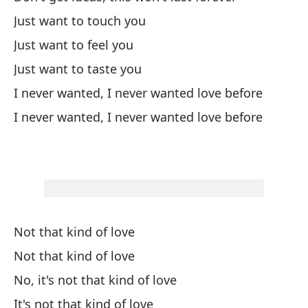
d
Just want to touch you
I 
Just want to feel you
Hu
Just want to taste you
Yo
I never wanted, I never wanted love before
I never wanted, I never wanted love before
No
en
Yo
pe
No
Not that kind of love
Do
Not that kind of love
No, it's not that kind of love
No
It's not that kind of love
Do