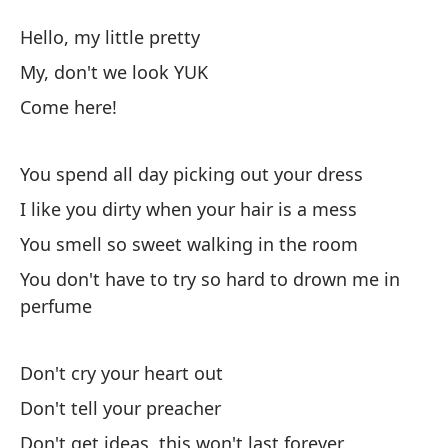
No
Hello, my little pretty
No
My, don't we look YUK
Come here!
Ho
You spend all day picking out your dress
¡D
I like you dirty when your hair is a mess
My
You smell so sweet walking in the room
Ve
You don't have to try so hard to drown me in
perfume
Pa
Yo
Don't cry your heart out
Don't tell your preacher
Me
Don't get ideas, this won't last forever