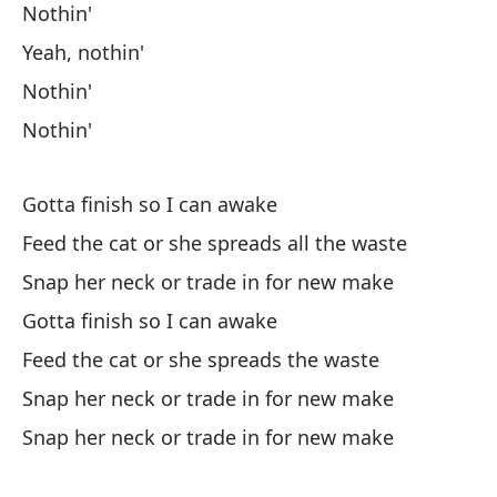
Nothin'
Co
Yeah, nothin'
Na
Nothin'
Nothin'
La
Co
Gotta finish so I can awake
Na
Feed the cat or she spreads all the waste
N
Snap her neck or trade in for new make
Sí
Gotta finish so I can awake
N
Feed the cat or she spreads the waste
N
Snap her neck or trade in for new make
Snap her neck or trade in for new make
Te
Al