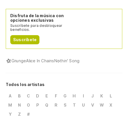
Disfruta de la música con
opciones exclusivas
Suscríbete para desbloquear
beneficios.
Suscríbete
Grunge
Alice In Chains
Nothin' Song
Todos los artistas
A
B
C
D
E
F
G
H
I
J
K
L
M
N
O
P
Q
R
S
T
U
V
W
X
Y
Z
#