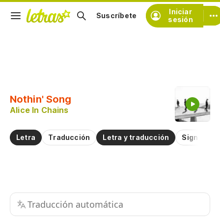
Iniciar
Suscríbete
sesión
Copiar fragmento
Copiar toda la letra
Nothin' Song
Practicar la pronunciación de
Alice In Chains
Comentar sobre este fragmento
Letra
Traducción
Letra y traducción
Significad
Traducción automática