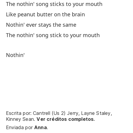
The nothin' song sticks to your mouth
de
Like peanut butter on the brain
Ro
Nothin' ever stays the same
Te
The nothin' song stick to your mouth
Al
Ro
Nothin'
Ro
La
Co
Na
La
Escrita por: Cantrell (Us 2) Jerry, Layne Staley,
N
Kinney Sean.
Ver créditos completos.
Enviada por
Anna
.