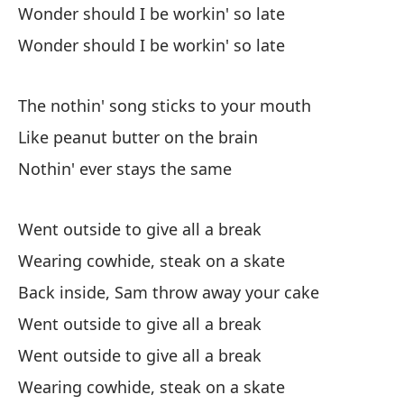
Wonder should I be workin' so late
Me
ta
Wonder should I be workin' so late
Co
La
The nothin' song sticks to your mouth
pa
Like peanut butter on the brain
Me
Nothin' ever stays the same
ta
Me
Went outside to give all a break
ta
Wearing cowhide, steak on a skate
Back inside, Sam throw away your cake
La
Went outside to give all a break
Co
Went outside to give all a break
Na
Wearing cowhide, steak on a skate