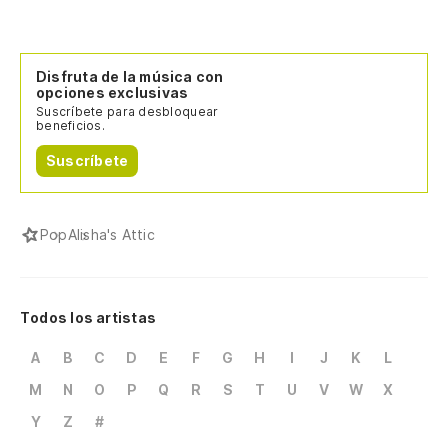
Disfruta de la música con
opciones exclusivas
Suscríbete para desbloquear
beneficios.
Suscríbete
Pop
Alisha's Attic
Todos los artistas
A
B
C
D
E
F
G
H
I
J
K
L
M
N
O
P
Q
R
S
T
U
V
W
X
Y
Z
#