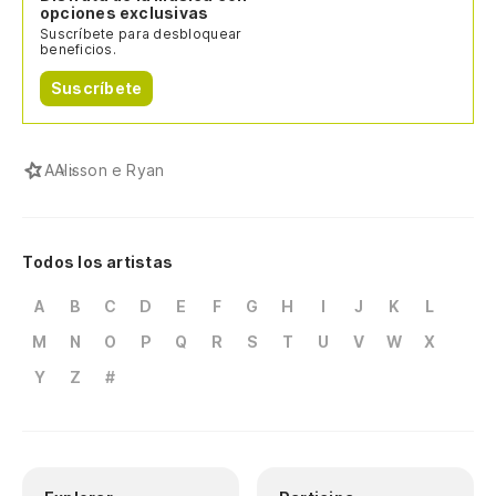
opciones exclusivas
Suscríbete para desbloquear
beneficios.
Suscríbete
A
Alisson e Ryan
Todos los artistas
A
B
C
D
E
F
G
H
I
J
K
L
M
N
O
P
Q
R
S
T
U
V
W
X
Y
Z
#