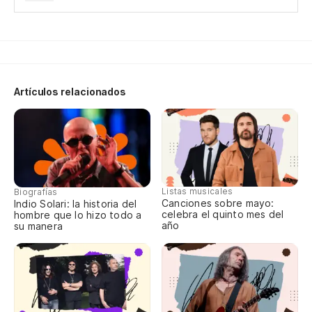
Po
Ev
Da
Artículos relacionados
Gi
To
ha
Ev
Listas musicales
Biografías
Canciones sobre mayo:
Indio Solari: la historia del
celebra el quinto mes del
hombre que lo hizo todo a
So
año
su manera
I'm
O-