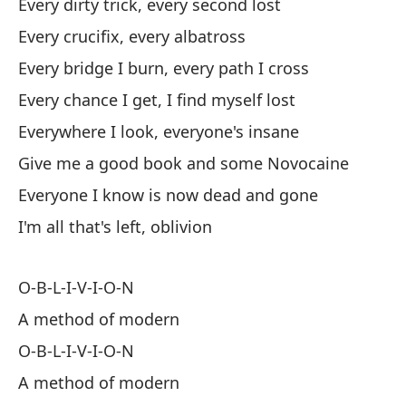
Ev
Every dirty trick, every second lost
Every crucifix, every albatross
Po
Every bridge I burn, every path I cross
Ev
Every chance I get, I find myself lost
Da
Everywhere I look, everyone's insane
Gi
Give me a good book and some Novocaine
Everyone I know is now dead and gone
To
I'm all that's left, oblivion
ha
Ev
O-B-L-I-V-I-O-N
So
A method of modern
I'm
O-B-L-I-V-I-O-N
A method of modern
De