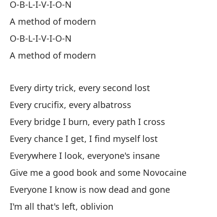
O-B-L-I-V-I-O-N
Le
A method of modern
Bu
O-B-L-I-V-I-O-N
A method of modern
Se
¿E
Every dirty trick, every second lost
p
Every crucifix, every albatross
Ha
Every bridge I burn, every path I cross
¿D
Every chance I get, I find myself lost
di
Everywhere I look, everyone's insane
Di
Give me a good book and some Novocaine
it
Everyone I know is now dead and gone
I'm all that's left, oblivion