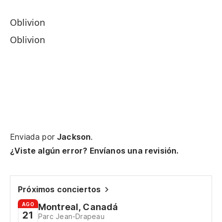
Oblivion
Oblivion
Ca
Ev
Ca
Ev
Ca
Enviada por
Jackson
.
cr
¿Viste algún error? Envíanos una revisión.
Ev
Ca
Próximos conciertos
pe
AGO
Montreal, Canadá
Ev
21
Parc Jean-Drapeau