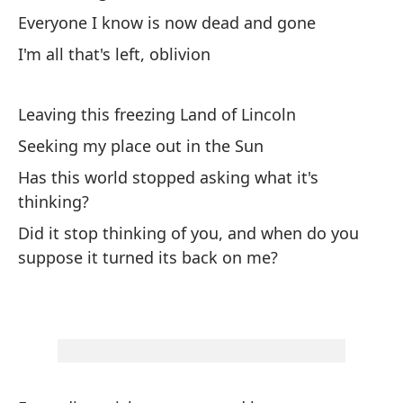
Ou
Everyone I know is now dead and gone
12
I'm all that's left, oblivion
Ca
Leaving this freezing Land of Lincoln
Ev
Seeking my place out in the Sun
Ca
Has this world stopped asking what it's
thinking?
Ev
Did it stop thinking of you, and when do you
Ca
suppose it turned its back on me?
cr
Ev
Ca
pe