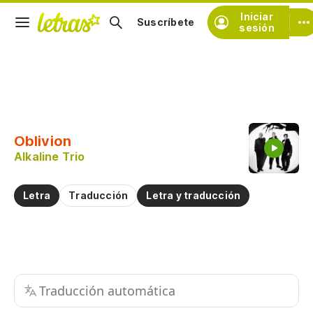
Iniciar
Suscríbete
sesión
Copiar fragmento
Copiar toda la letra
Oblivion
Practicar la pronunciación de
Alkaline Trio
Comentar sobre este fragmento
Letra
Traducción
Letra y traducción
Traducción automática