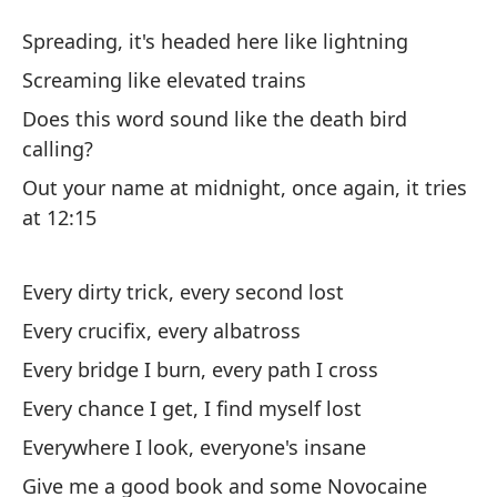
Ol
Spreading, it's headed here like lightning
Ob
Screaming like elevated trains
Does this word sound like the death bird
Es
calling?
Sp
Out your name at midnight, once again, it tries
at 12:15
Gr
Sc
Every dirty trick, every second lost
¿S
Every crucifix, every albatross
mu
Every bridge I burn, every path I cross
Do
Every chance I get, I find myself lost
A 
Everywhere I look, everyone's insane
in
Give me a good book and some Novocaine