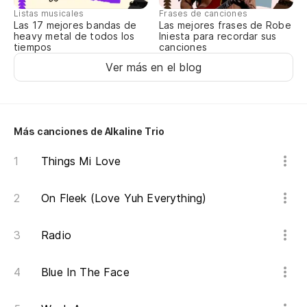
Listas musicales
Frases de canciones
U
Las 17 mejores bandas de
Las mejores frases de Robe
heavy metal de todos los
Iniesta para recordar sus
tiempos
canciones
O-
Ver más en el blog
U
Más canciones de Alkaline Trio
O-
Things Mi Love
U
On Fleek (Love Yuh Everything)
O-
Radio
U
Blue In The Face