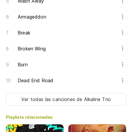
Wash Away
Ca
Ev
Armageddon
Ca
Break
Ev
Broken Wing
Ca
cr
Burn
Ev
Dead End Road
Ca
pe
Ver todas las canciones
de Alkaline Trio
Ev
Playlists relacionadas
Po
Ev