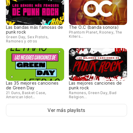
Da
Gi
Las bandas más famosas de
The O.C (banda sonora)
punk rock
Phantom Planet, Rooney, The
Killers...
Green Day, Sex Pistols,
To
Ramones y otros
ha
Ev
So
I'm
Las 35 mejores canciones
Las mejores canciones de
de Green Day
punk rock
21 Guns, Basket Case,
Ramones, Green Day, Bad
American Idiot...
Religion...
Ol
Ver más playlists
Ol