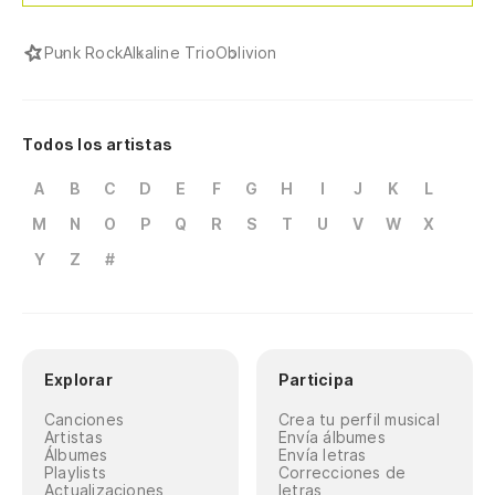
Punk Rock
Alkaline Trio
Oblivion
Todos los artistas
A
B
C
D
E
F
G
H
I
J
K
L
M
N
O
P
Q
R
S
T
U
V
W
X
Y
Z
#
Explorar
Participa
Canciones
Crea tu perfil musical
Artistas
Envía álbumes
Álbumes
Envía letras
Playlists
Correcciones de
Actualizaciones
letras