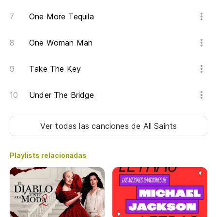
th
One More Tequila
Ll
co
One Woman Man
Ta
pl
Take The Key
Under The Bridge
C
Ver todas las canciones
de All Saints
C
Playlists relacionadas
C
C