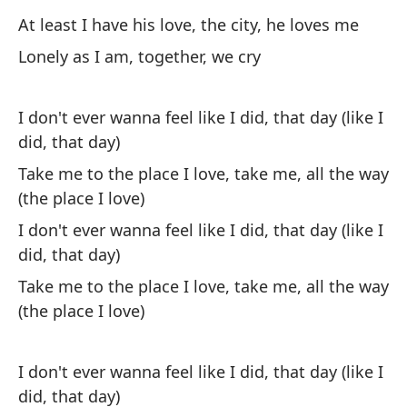
c
At least I have his love, the city, he loves me
I 
Lonely as I am, together, we cry
An
I don't ever wanna feel like I did, that day (like I
I 
did, that day)
Take me to the place I love, take me, all the way
Él
(the place I love)
vi
I don't ever wanna feel like I did, that day (like I
He
did, that day)
Nu
Take me to the place I love, take me, all the way
(the place I love)
I 
I don't ever wanna feel like I did, that day (like I
did, that day)