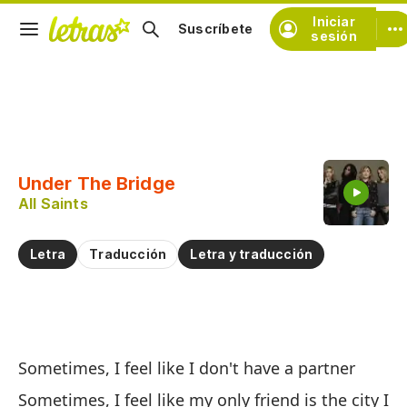
Iniciar
Suscríbete
sesión
Copiar fragmento
Copiar toda la letra
Under The Bridge
Practicar la pronunciación de
All Saints
Comentar sobre este fragmento
Letra
Traducción
Letra y traducción
Ba
Sometimes, I feel like I don't have a partner
Un
Sometimes, I feel like my only friend is the city I