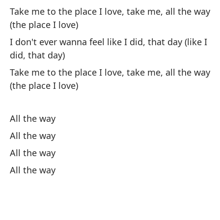
Take me to the place I love, take me, all the way
(the place I love)
No
I don't ever wanna feel like I did, that day (like I
dí
did, that day)
I 
Take me to the place I love, take me, all the way
Ll
(the place I love)
c
Ta
All the way
All the way
No
All the way
dí
All the way
I 
Ll
c