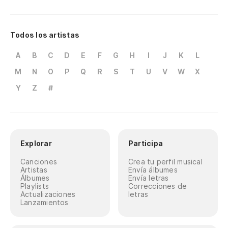
Todos los artistas
A
B
C
D
E
F
G
H
I
J
K
L
M
N
O
P
Q
R
S
T
U
V
W
X
Y
Z
#
Explorar
Participa
Canciones
Crea tu perfil musical
Artistas
Envía álbumes
Álbumes
Envía letras
Playlists
Correcciones de
Actualizaciones
letras
Lanzamientos