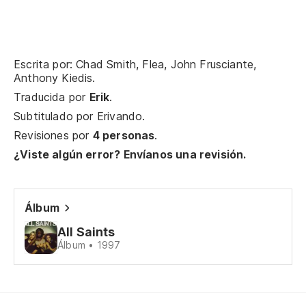
Ta
Es
Escrita por: Chad Smith, Flea, John Frusciante,
Anthony Kiedis.
It
Traducida por
Erik
.
Es
Subtitulado por
Erivando
.
Revisiones por
4 personas
.
It
¿Viste algún error? Envíanos una revisión.
Al
At
Álbum
Ta
All Saints
Álbum • 1997
Lo
No