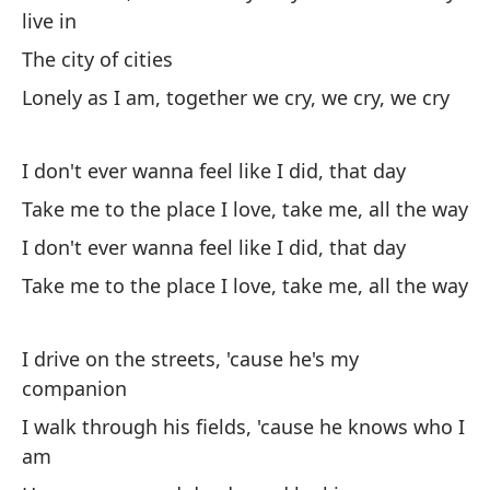
live in
A 
The city of cities
So
Lonely as I am, together we cry, we cry, we cry
A 
en
I don't ever wanna feel like I did, that day
So
Take me to the place I love, take me, all the way
I don't ever wanna feel like I did, that day
La
Take me to the place I love, take me, all the way
Ta
ll
I drive on the streets, 'cause he's my
companion
Lo
I walk through his fields, 'cause he knows who I
am
No