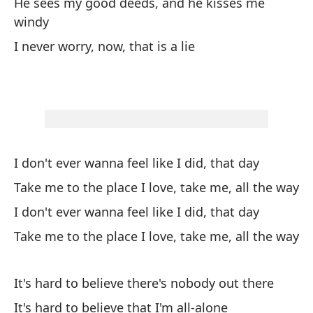
dí
He sees my good deeds, and he kisses me
windy
I 
I never worry, now, that is a lie
Ll
c
Ta
No
dí
I don't ever wanna feel like I did, that day
I 
Take me to the place I love, take me, all the way
I don't ever wanna feel like I did, that day
Ll
Take me to the place I love, take me, all the way
c
Ta
It's hard to believe there's nobody out there
It's hard to believe that I'm all-alone
Co