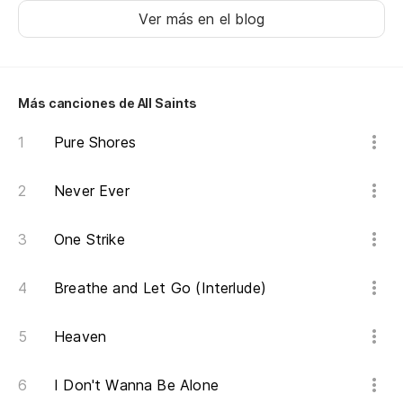
Ta
Ver más en el blog
pl
No
Más canciones de All Saints
dí
Pure Shores
I 
th
Never Ever
Ll
co
One Strike
Ta
pl
Breathe and Let Go (Interlude)
No
Heaven
dí
I Don't Wanna Be Alone
I 