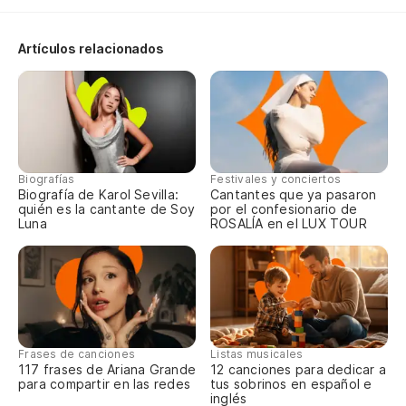
dí
I 
Artículos relacionados
th
Ll
co
Ta
Biografías
Festivales y conciertos
pl
Biografía de Karol Sevilla:
Cantantes que ya pasaron
quién es la cantante de Soy
por el confesionario de
Luna
ROSALÍA en el LUX TOUR
No
dí
I 
th
Frases de canciones
Listas musicales
Ll
117 frases de Ariana Grande
12 canciones para dedicar a
co
para compartir en las redes
tus sobrinos en español e
inglés