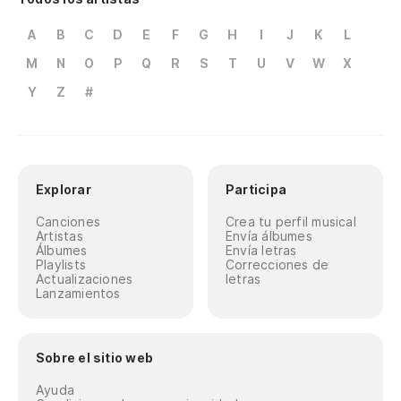
A
B
C
D
E
F
G
H
I
J
K
L
M
N
O
P
Q
R
S
T
U
V
W
X
Y
Z
#
Explorar
Participa
Canciones
Crea tu perfil musical
Artistas
Envía álbumes
Álbumes
Envía letras
Playlists
Correcciones de
Actualizaciones
letras
Lanzamientos
Sobre el sitio web
Ayuda