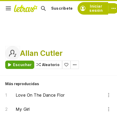
Iniciar
Suscríbete
sesión
Allan Cutler
Escuchar
Aleatorio
Más reproducidas
Love On The Dance Flor
My Girl