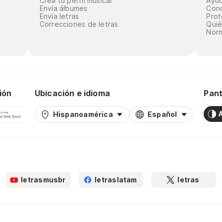
Crea tu perfil musical
Ayu
Envía álbumes
Cond
Envía letras
Prot
Correcciones de letras
Qui
Norm
ión
Ubicación e idioma
Pant
Hispanoamérica
Español
letrasmusbr
letraslatam
letras