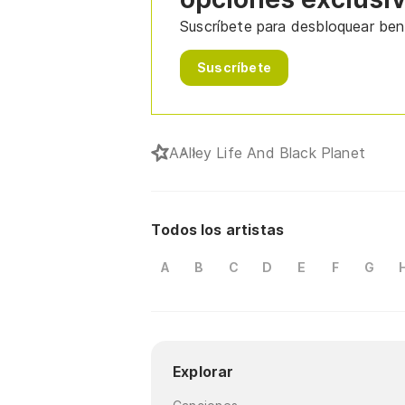
Suscríbete para desbloquear bene
Suscríbete
A
Alley Life And Black Planet
Todos los artistas
A
B
C
D
E
F
G
Explorar