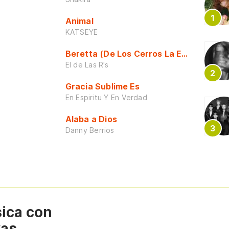
Animal
KATSEYE
Beretta (De Los Cerros La Escuela)
El de Las R's
Gracia Sublime Es
En Espiritu Y En Verdad
Alaba a Dios
Danny Berrios
sica con
vas