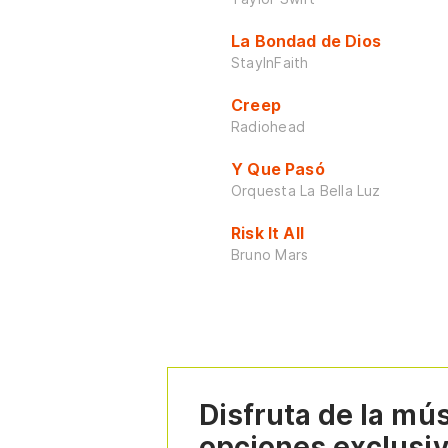
La Bondad de Dios
StayInFaith
Creep
Radiohead
Y Que Pasó
Orquesta La Bella Luz
Risk It All
Bruno Mars
Disfruta de la mú
opciones exclusi