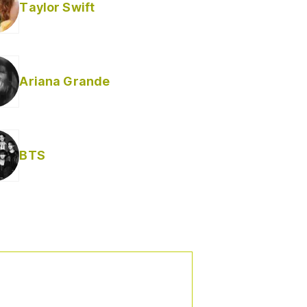
Taylor Swift
Ariana Grande
BTS