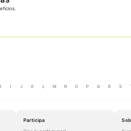
ficios.
H
I
J
K
L
M
N
O
P
Q
R
S
Participa
Sob