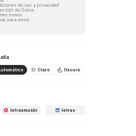
da
iciones de uso y privacidad
ección de Datos
énes somos
as para envío
alla
Automático
Claro
Oscuro
letrasmusbr
letras