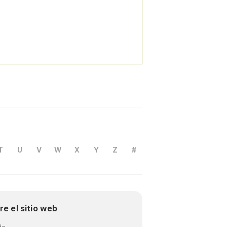
T
U
V
W
X
Y
Z
#
re el sitio web