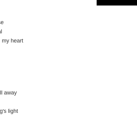
se
l
in my heart
ll away
's light