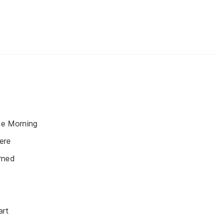
lue Morning
ere
rned
art