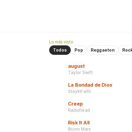
Lo más visto
Todos
Pop
Reggaeton
Roc
august
Taylor Swift
La Bondad de Dios
StayInFaith
Creep
Radiohead
Risk It All
Bruno Mars