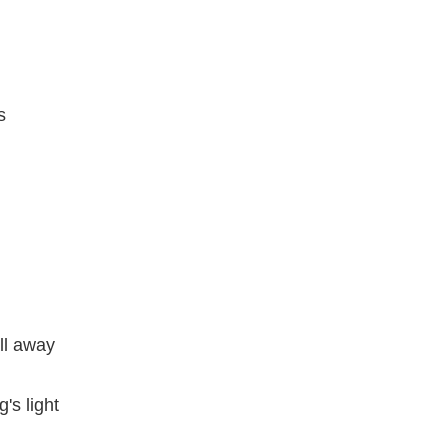
s
ll away
's light