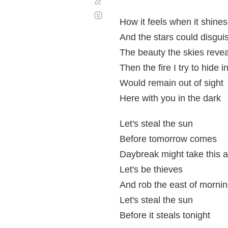
Corregir
Desplazamiento
automático
How it feels when it shines
And the stars could disgui
The beauty the skies revea
Then the fire I try to hide 
Would remain out of sight
Here with you in the dark
Let's steal the sun
Before tomorrow comes
Daybreak might take this a
Let's be thieves
And rob the east of morning
Let's steal the sun
Before it steals tonight