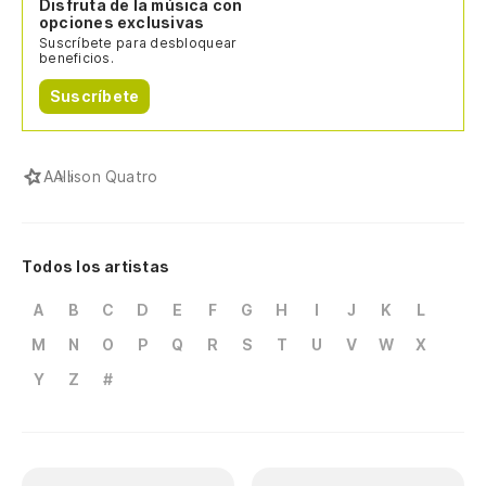
Disfruta de la música con
opciones exclusivas
Suscríbete para desbloquear
beneficios.
Suscríbete
A
Allison Quatro
Todos los artistas
A
B
C
D
E
F
G
H
I
J
K
L
M
N
O
P
Q
R
S
T
U
V
W
X
Y
Z
#