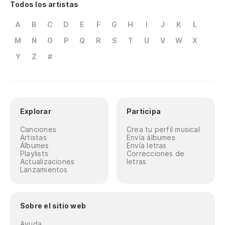
Todos los artistas
A
B
C
D
E
F
G
H
I
J
K
L
M
N
O
P
Q
R
S
T
U
V
W
X
Y
Z
#
Explorar
Participa
Canciones
Crea tu perfil musical
Artistas
Envía álbumes
Álbumes
Envía letras
Playlists
Correcciones de
Actualizaciones
letras
Lanzamientos
Sobre el sitio web
Ayuda