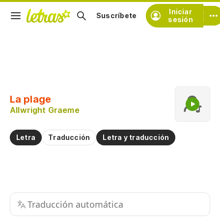
Iniciar
Suscríbete
sesión
Copiar fragmento
Copiar toda la letra
La plage
Practicar la pronunciación de
Allwright Graeme
Comentar sobre este fragmento
Letra
Traducción
Letra y traducción
Traducción automática