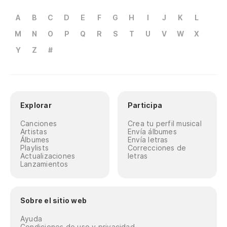
A
B
C
D
E
F
G
H
I
J
K
L
M
N
O
P
Q
R
S
T
U
V
W
X
Y
Z
#
Explorar
Participa
Canciones
Crea tu perfil musical
Artistas
Envía álbumes
Álbumes
Envía letras
Playlists
Correcciones de
Actualizaciones
letras
Lanzamientos
Sobre el sitio web
Ayuda
Condiciones de uso y privacidad