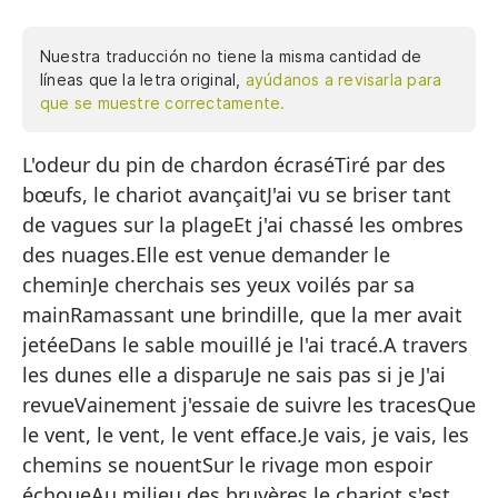
Nuestra traducción no tiene la misma cantidad de
líneas que la letra original,
ayúdanos a revisarla para
que se muestre correctamente.
L'odeur du pin de chardon écraséTiré par des
El
bœufs, le chariot avançaitJ'ai vu se briser tant
Ti
de vagues sur la plageEt j'ai chassé les ombres
Vi
des nuages.Elle est venue demander le
Y 
cheminJe cherchais ses yeux voilés par sa
mainRamassant une brindille, que la mer avait
El
jetéeDans le sable mouillé je l'ai tracé.A travers
Bu
les dunes elle a disparuJe ne sais pas si je J'ai
Re
revueVainement j'essaie de suivre les tracesQue
ar
le vent, le vent, le vent efface.Je vais, je vais, les
chemins se nouentSur le rivage mon espoir
En
échoueAu milieu des bruyères le chariot s'est