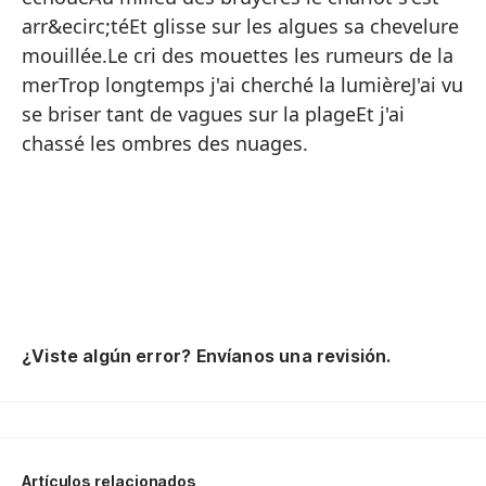
A 
arr&ecirc;téEt glisse sur les algues sa chevelure
No
mouillée.Le cri des mouettes les rumeurs de la
En
merTrop longtemps j'ai cherché la lumièreJ'ai vu
se briser tant de vagues sur la plageEt j'ai
Qu
chassé les ombres des nuages.
Vo
En
En
Y 
mo
El
¿Viste algún error? Envíanos una revisión.
Po
Vi
Y 
Artículos relacionados