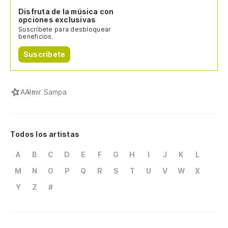
Disfruta de la música con
opciones exclusivas
Suscríbete para desbloquear
beneficios.
Suscríbete
A
Almir Sampa
Todos los artistas
A
B
C
D
E
F
G
H
I
J
K
L
M
N
O
P
Q
R
S
T
U
V
W
X
Y
Z
#