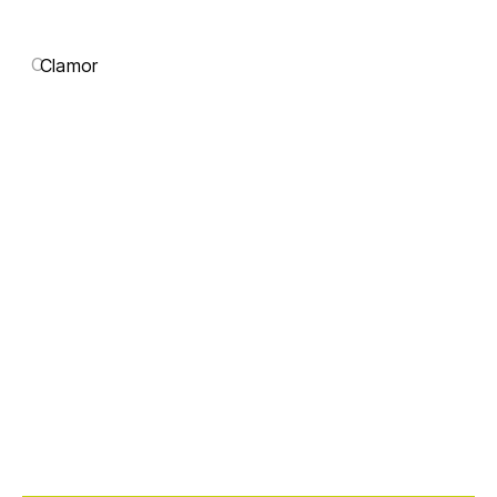
C
Clamor