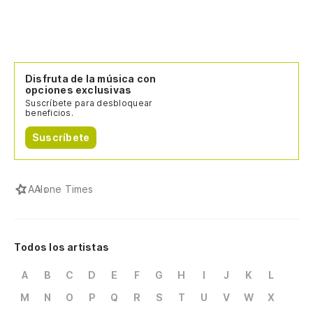
Disfruta de la música con
opciones exclusivas
Suscríbete para desbloquear
beneficios.
Suscríbete
A
Alone Times
Todos los artistas
A
B
C
D
E
F
G
H
I
J
K
L
M
N
O
P
Q
R
S
T
U
V
W
X