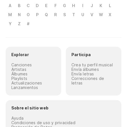
A
B
C
D
E
F
G
H
I
J
K
L
M
N
O
P
Q
R
S
T
U
V
W
X
Y
Z
#
Explorar
Participa
Canciones
Crea tu perfil musical
Artistas
Envía álbumes
Álbumes
Envía letras
Playlists
Correcciones de
Actualizaciones
letras
Lanzamientos
Sobre el sitio web
Ayuda
Condiciones de uso y privacidad