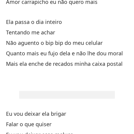
Amor carrapicho eu não quero mais
Am
Ela passa o dia inteiro
La
Tentando me achar
Não aguento o bip bip do meu celular
ha
Quanto mais eu fujo dela e não lhe dou moral
Vo
Mais ela enche de recados minha caixa postal
De
Le
Eu
Eu vou deixar ela brigar
am
Falar o que quiser