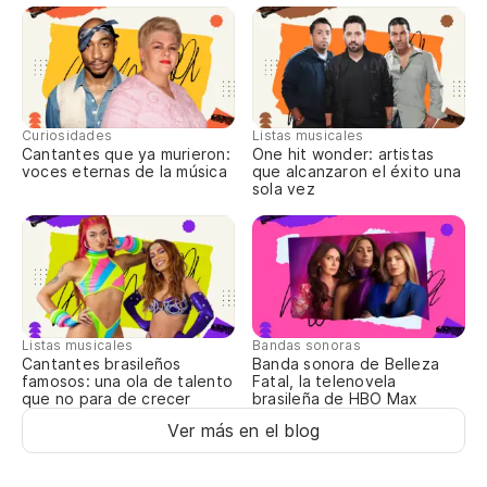
La
ha
Curiosidades
Listas musicales
Cantantes que ya murieron:
One hit wonder: artistas
voces eternas de la música
que alcanzaron el éxito una
Vo
sola vez
De
Le
Listas musicales
Bandas sonoras
Eu
Cantantes brasileños
Banda sonora de Belleza
famosos: una ola de talento
Fatal, la telenovela
que no para de crecer
brasileña de HBO Max
am
Ver más en el blog
Am