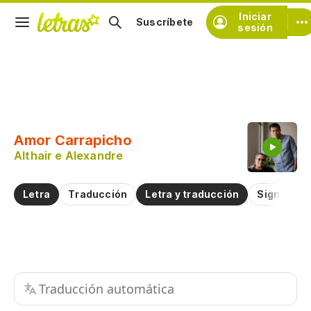
Iniciar
Suscríbete
sesión
Copiar fragmento
Copiar toda la letra
Amor Carrapicho
Practicar la pronunciación de
Althair e Alexandre
Comentar sobre este fragmento
Letra
Traducción
Letra y traducción
Significad
Traducción automática