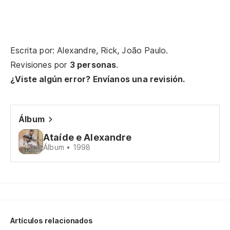
Am
Ll
Escrita por: Alexandre, Rick, João Paulo.
Ch
Revisiones por
3 personas
.
¿Viste algún error? Envíanos una revisión.
El
c
Álbum
El
Ataíde e Alexandre
No
Álbum • 1998
lo
Es
Artículos relacionados
Tô