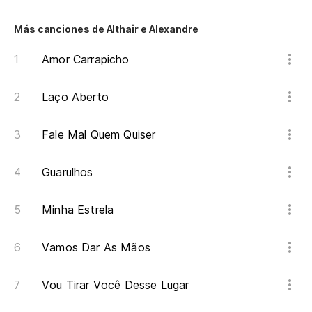
La
Más canciones de Althair e Alexandre
Amor Carrapicho
ha
Laço Aberto
Vo
Fale Mal Quem Quiser
De
Guarulhos
Le
Minha Estrela
Eu
am
Vamos Dar As Mãos
Am
Vou Tirar Você Desse Lugar