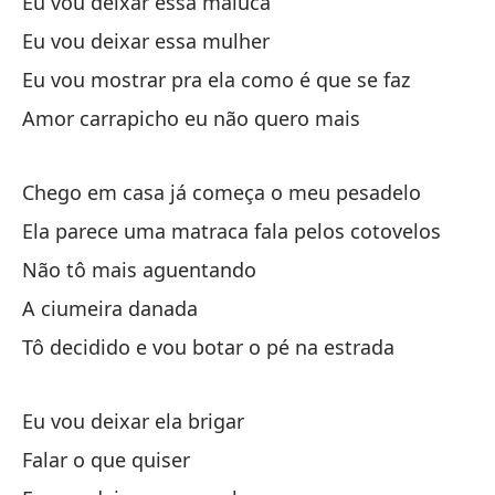
Eu vou deixar essa maluca
Am
Eu vou deixar essa mulher
el
Eu vou mostrar pra ela como é que se faz
Amor carrapicho eu não quero mais
tr
Chego em casa já começa o meu pesadelo
No
Ela parece uma matraca fala pelos cotovelos
Nã
Não tô mais aguentando
Cu
A ciumeira danada
Qu
Tô decidido e vou botar o pé na estrada
Pe
Eu vou deixar ela brigar
Ma
Falar o que quiser