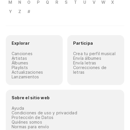
M
N
O
P
Q
R
S
T
U
V
W
X
Y
Z
#
Explorar
Participa
Canciones
Crea tu perfil musical
Artistas
Envía álbumes
Álbumes
Envía letras
Playlists
Correcciones de
Actualizaciones
letras
Lanzamientos
Sobre el sitio web
Ayuda
Condiciones de uso y privacidad
Protección de Datos
Quiénes somos
Normas para envío