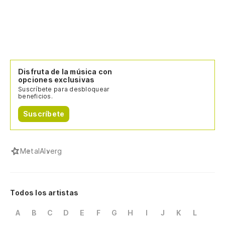
Disfruta de la música con
opciones exclusivas
Suscríbete para desbloquear
beneficios.
Suscríbete
Metal
Alverg
Todos los artistas
A
B
C
D
E
F
G
H
I
J
K
L