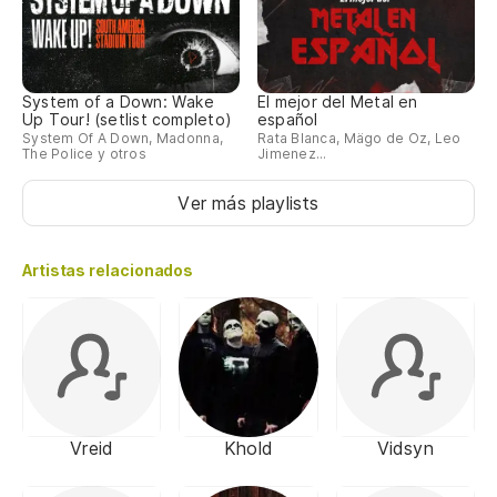
System of a Down: Wake
El mejor del Metal en
Up Tour! (setlist completo)
español
System Of A Down, Madonna,
Rata Blanca, Mägo de Oz, Leo
The Police y otros
Jimenez...
Ver más playlists
Artistas relacionados
Vreid
Khold
Vidsyn