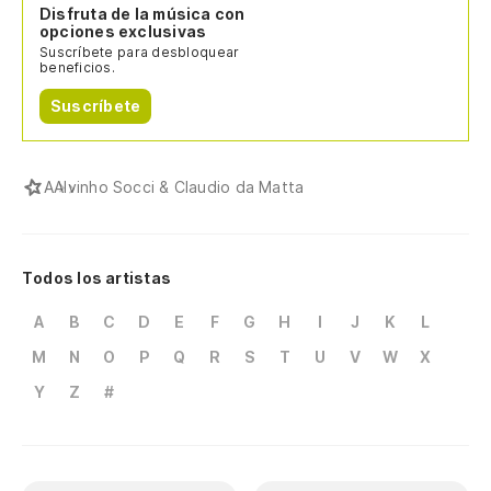
Disfruta de la música con
opciones exclusivas
Suscríbete para desbloquear
beneficios.
Suscríbete
A
Alvinho Socci & Claudio da Matta
Todos los artistas
A
B
C
D
E
F
G
H
I
J
K
L
M
N
O
P
Q
R
S
T
U
V
W
X
Y
Z
#