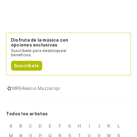
Disfruta de la música con
opciones exclusivas
Suscríbete para desbloquear
beneficios.
Suscríbete
MPB
Amácio Mazzaropi
Todos los artistas
A
B
C
D
E
F
G
H
I
J
K
L
M
N
O
P
Q
R
S
T
U
V
W
X