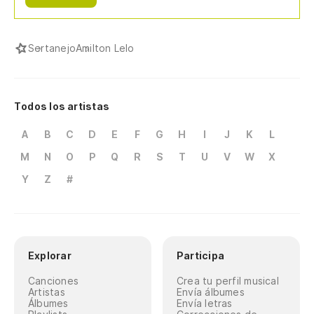
Sertanejo
Amilton Lelo
Todos los artistas
A
B
C
D
E
F
G
H
I
J
K
L
M
N
O
P
Q
R
S
T
U
V
W
X
Y
Z
#
Explorar
Participa
Canciones
Crea tu perfil musical
Artistas
Envía álbumes
Álbumes
Envía letras