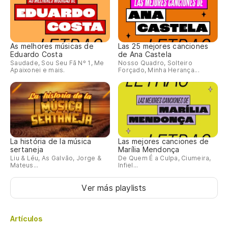
As melhores músicas de
Las 25 mejores canciones
Eduardo Costa
de Ana Castela
Saudade, Sou Seu Fã Nº 1, Me
Nosso Quadro, Solteiro
Apaixonei e mais.
Forçado, Minha Herança...
La história de la música
Las mejores canciones de
sertaneja
Marília Mendonça
Liu & Léu, As Galvão, Jorge &
De Quem É a Culpa, Ciumeira,
Mateus...
Infiel...
Ver más playlists
Artículos