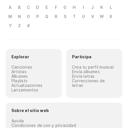
A
B
C
D
E
F
G
H
I
J
K
L
M
N
O
P
Q
R
S
T
U
V
W
X
Y
Z
#
Explorar
Participa
Canciones
Crea tu perfil musical
Artistas
Envía álbumes
Álbumes
Envía letras
Playlists
Correcciones de
Actualizaciones
letras
Lanzamientos
Sobre el sitio web
Ayuda
Condiciones de uso y privacidad