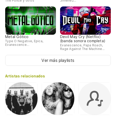
The Police y otros
Jimenez...
Metal Gótico
Devil May Cry (Netflix)
(banda sonora completa)
Type O Negative, Epica,
Evanescence...
Evanescence, Papa Roach,
Rage Against The Machine...
Ver más playlists
Artistas relacionados