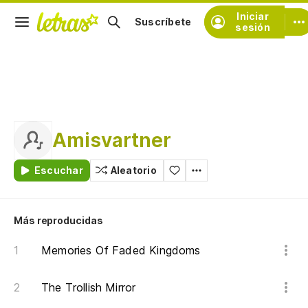
Iniciar
Suscríbete
sesión
Amisvartner
Escuchar
Aleatorio
Más reproducidas
Memories Of Faded Kingdoms
The Trollish Mirror