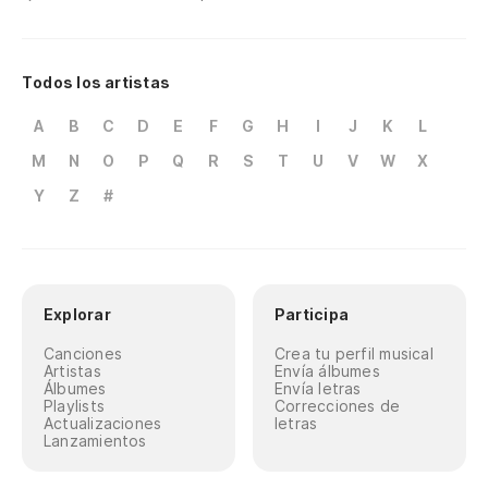
Todos los artistas
A
B
C
D
E
F
G
H
I
J
K
L
M
N
O
P
Q
R
S
T
U
V
W
X
Y
Z
#
Explorar
Participa
Canciones
Crea tu perfil musical
Artistas
Envía álbumes
Álbumes
Envía letras
Playlists
Correcciones de
Actualizaciones
letras
Lanzamientos